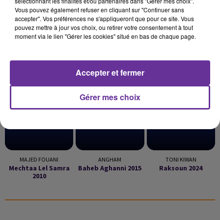
sélectionnant les finalités et/ou partenaires dans "Gérer mes choix".
Vous pouvez également refuser en cliquant sur "Continuer sans
accepter". Vos préférences ne s'appliqueront que pour ce site. Vous
pouvez mettre à jour vos choix, ou retirer votre consentement à tout
moment via le lien "Gérer les cookies" situé en bas de chaque page.
LA PLAYLIST
Accepter et fermer
Gérer mes choix
8h14
8h14
8h06
8h06
8h02
8h02
MAJED FOUANI
ANGHAM
TONI KIWAN
Mechtaa Lel Samra
Baheb Aghanni 2015
Raksoun 2024
2010