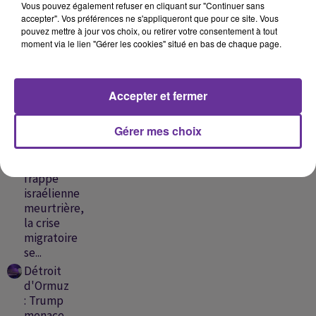
Vous pouvez également refuser en cliquant sur "Continuer sans
MOMENT
accepter". Vos préférences ne s'appliqueront que pour ce site. Vous
pouvez mettre à jour vos choix, ou retirer votre consentement à tout
moment via le lien "Gérer les cookies" situé en bas de chaque page.
Liban :
nouvelles
frappes
Accepter et fermer
israéliennes,
détroit
Gérer mes choix
d'Ormuz
vers un...
Liban : une
frappe
israélienne
meurtrière,
la crise
migratoire
se...
Détroit
d'Ormuz
: Trump
menace