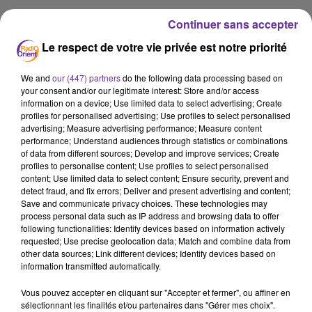
Continuer sans accepter
LA PLAYLIST
Le respect de votre vie privée est notre priorité
We and
our (447) partners
do the following data processing based on
your consent and/or our legitimate interest: Store and/or access
16h37
16h37
16h34
16h34
15h52
15h52
information on a device; Use limited data to select advertising; Create
profiles for personalised advertising; Use profiles to select personalised
advertising; Measure advertising performance; Measure content
performance; Understand audiences through statistics or combinations
of data from different sources; Develop and improve services; Create
profiles to personalise content; Use profiles to select personalised
content; Use limited data to select content; Ensure security, prevent and
detect fraud, and fix errors; Deliver and present advertising and content;
GEBRAN NAJEM
NASSIF ZAITOUN
ANGHAM
Save and communicate privacy choices. These technologies may
Medley 02 2009
Hdiyye 2026
Inta Minn 2005
process personal data such as IP address and browsing data to offer
following functionalities: Identify devices based on information actively
requested; Use precise geolocation data; Match and combine data from
other data sources; Link different devices; Identify devices based on
information transmitted automatically.
A
ÉCOUTER
Vous pouvez accepter en cliquant sur "Accepter et fermer", ou affiner en
sélectionnant les finalités et/ou partenaires dans "Gérer mes choix".
EN CE