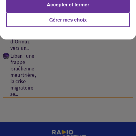
au...
Accepter et fermer
Liban :
nouvelles
Gérer mes choix
frappes
israéliennes,
détroit
d'Ormuz
vers un...
Liban : une
frappe
israélienne
meurtrière,
la crise
migratoire
se...