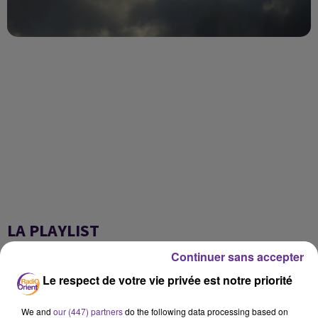
LA PLAYLIST
Continuer sans accepter
Le respect de votre vie privée est notre priorité
11h25
11h25
11h17
11h17
10h54
10h54
We and
our (447) partners
do the following data processing based on