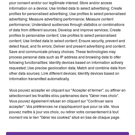
your consent and/or our legitimate interest: Store and/or access
information on a device; Use limited data to select advertising; Create
profiles for personalised advertising; Use profiles to select personalised
advertising; Measure advertising performance; Measure content
performance; Understand audiences through statistics or combinations
MARWAN KHOURY
FAIRUZ
ABIR NEEMEH
2ahwi La Tneyn 2024
Al Bosta (long
Hikayi 2019
of data from different sources; Develop and improve services; Create
Version)
profiles to personalise content; Use profiles to select personalised
content; Use limited data to select content; Ensure security, prevent and
detect fraud, and fix errors; Deliver and present advertising and content;
Save and communicate privacy choices. These technologies may
process personal data such as IP address and browsing data to offer
following functionalities: Identify devices based on information actively
A
requested; Use precise geolocation data; Match and combine data from
ÉCOUTER
other data sources; Link different devices; Identify devices based on
information transmitted automatically.
EN CE
MOMENT
Vous pouvez accepter en cliquant sur "Accepter et fermer", ou affiner en
sélectionnant les finalités et/ou partenaires dans "Gérer mes choix".
Vous pouvez également refuser en cliquant sur "Continuer sans
Ormuz :
accepter". Vos préférences ne s'appliqueront que pour ce site. Vous
l'espoir d'une
pouvez mettre à jour vos choix, ou retirer votre consentement à tout
moment via le lien "Gérer les cookies" situé en bas de chaque page.
réouverture,
Ceuta : la
désinformation