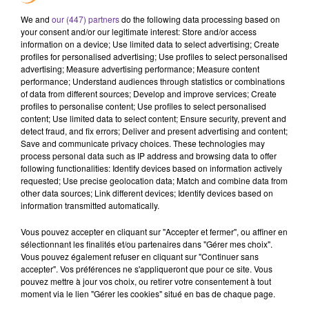
4h05
4h05
4h02
4h02
3h55
3h55
We and
our (447) partners
do the following data processing based on
your consent and/or our legitimate interest: Store and/or access
information on a device; Use limited data to select advertising; Create
profiles for personalised advertising; Use profiles to select personalised
advertising; Measure advertising performance; Measure content
performance; Understand audiences through statistics or combinations
HICHAM AL HAJ
MOHA K
KARIM JABER
of data from different sources; Develop and improve services; Create
Aloha
Allo 2025
La Trouh We
profiles to personalise content; Use profiles to select personalised
Tenssani 2016
content; Use limited data to select content; Ensure security, prevent and
detect fraud, and fix errors; Deliver and present advertising and content;
Save and communicate privacy choices. These technologies may
process personal data such as IP address and browsing data to offer
following functionalities: Identify devices based on information actively
requested; Use precise geolocation data; Match and combine data from
A
other data sources; Link different devices; Identify devices based on
ÉCOUTER
information transmitted automatically.
EN CE
Vous pouvez accepter en cliquant sur "Accepter et fermer", ou affiner en
MOMENT
sélectionnant les finalités et/ou partenaires dans "Gérer mes choix".
Vous pouvez également refuser en cliquant sur "Continuer sans
accepter". Vos préférences ne s'appliqueront que pour ce site. Vous
Pacte de
pouvez mettre à jour vos choix, ou retirer votre consentement à tout
défense
moment via le lien "Gérer les cookies" situé en bas de chaque page.
Riyad-