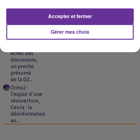
Islamabad-
Ankara,
Accepter et fermer
France : 8
départements
Gérer mes choix
en...
Liban-
Israël:
échec des
discussions,
un proche
présumé
de la DZ...
Ormuz :
l'espoir d'une
réouverture,
Ceuta : la
désinformation
au...