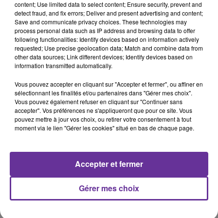
content; Use limited data to select content; Ensure security, prevent and
detect fraud, and fix errors; Deliver and present advertising and content;
Save and communicate privacy choices. These technologies may
process personal data such as IP address and browsing data to offer
LA PLAYLIST
following functionalities: Identify devices based on information actively
requested; Use precise geolocation data; Match and combine data from
other data sources; Link different devices; Identify devices based on
information transmitted automatically.
8h39
8h39
8h20
8h20
8h09
8h09
Vous pouvez accepter en cliquant sur "Accepter et fermer", ou affiner en
sélectionnant les finalités et/ou partenaires dans "Gérer mes choix".
Vous pouvez également refuser en cliquant sur "Continuer sans
accepter". Vos préférences ne s'appliqueront que pour ce site. Vous
pouvez mettre à jour vos choix, ou retirer votre consentement à tout
moment via le lien "Gérer les cookies" situé en bas de chaque page.
MAYADA BSSILISS
FARID AL ATRACHE
WADIH AL SAFI
Aadi 2003
Alachan Malich
Rah 7alfak
Gheirak
Accepter et fermer
Gérer mes choix
A
ÉCOUTER