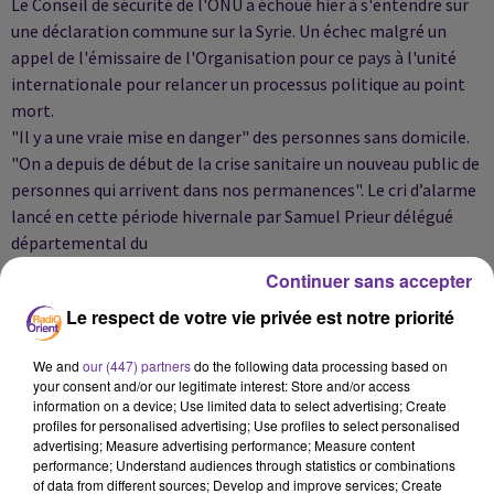
Le Conseil de sécurité de l'ONU a échoué hier à s'entendre sur
une déclaration commune sur la Syrie. Un échec malgré un
appel de l'émissaire de l'Organisation pour ce pays à l'unité
internationale pour relancer un processus politique au point
mort.
"Il y a une vraie mise en danger" des personnes sans domicile.
"On a depuis de début de la crise sanitaire un nouveau public de
personnes qui arrivent dans nos permanences". Le cri d’alarme
lancé en cette période hivernale par Samuel Prieur délégué
départemental du
Secours catholique
Continuer sans accepter
du Pas-de-Calais. Entretien dans votre édition.
Le respect de votre vie privée est notre priorité
L’invité de PLURIEL à 19h00 et 23h00 sera
Paul Hatte
We and
our (447) partners
do the following data processing based on
, Conseiller de Paris Les Républicains, adjoint du maire du 17e
your consent and/or our legitimate interest: Store and/or access
arrondissement de Paris. Il estime que la droite a quelque
information on a device; Use limited data to select advertising; Create
profiles for personalised advertising; Use profiles to select personalised
chose à dire sur l’écologie, un sujet qui ne peut être réservé
advertising; Measure advertising performance; Measure content
seulement à la gauche. Extrait dans ce journal.
performance; Understand audiences through statistics or combinations
of data from different sources; Develop and improve services; Create