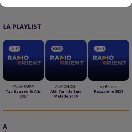
LA PLAYLIST
10h54
10h54
10h50
10h50
10h45
10h45
NAJWA KARAM
ALAA ZALZALI
Wael Kfoury
Taa Bawred Bi Albi
Akli Tar - Je Suis
Kezzabine 2017
2017
Malade 2004
A