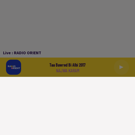
Live :
RADIO ORIENT
Taa Bawred Bi Albi 2017
NAJWA KARAM
العربية
ACCUEIL
PODCASTS
LA PLAYLIST