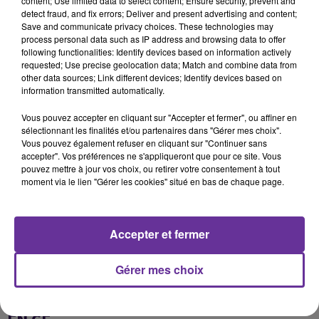
content; Use limited data to select content; Ensure security, prevent and
detect fraud, and fix errors; Deliver and present advertising and content;
Save and communicate privacy choices. These technologies may
process personal data such as IP address and browsing data to offer
LA PLAYLIST
following functionalities: Identify devices based on information actively
requested; Use precise geolocation data; Match and combine data from
other data sources; Link different devices; Identify devices based on
information transmitted automatically.
19h50
19h50
19h44
19h44
19h40
19h40
Vous pouvez accepter en cliquant sur "Accepter et fermer", ou affiner en
sélectionnant les finalités et/ou partenaires dans "Gérer mes choix".
Vous pouvez également refuser en cliquant sur "Continuer sans
accepter". Vos préférences ne s'appliqueront que pour ce site. Vous
pouvez mettre à jour vos choix, ou retirer votre consentement à tout
moment via le lien "Gérer les cookies" situé en bas de chaque page.
ABIR NEHMEH
WALID TOUFIC
TONI KIWAN
Kill Ma T2illi 2026
Ochak Essahar 2016
Raksoun 2024
Accepter et fermer
Gérer mes choix
A
ÉCOUTER