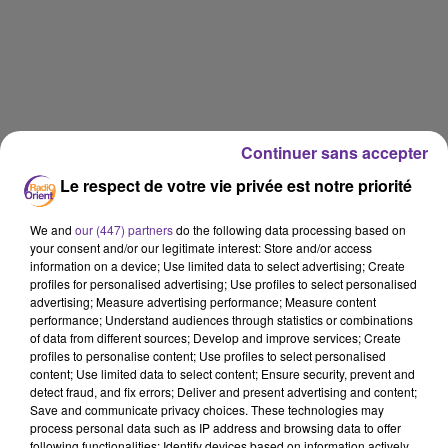
Continuer sans accepter
Le respect de votre vie privée est notre priorité
We and
our (447) partners
do the following data processing based on
your consent and/or our legitimate interest: Store and/or access
LA PLAYLIST
information on a device; Use limited data to select advertising; Create
profiles for personalised advertising; Use profiles to select personalised
advertising; Measure advertising performance; Measure content
performance; Understand audiences through statistics or combinations
of data from different sources; Develop and improve services; Create
11h55
11h55
11h51
11h51
11h45
11h45
profiles to personalise content; Use profiles to select personalised
content; Use limited data to select content; Ensure security, prevent and
detect fraud, and fix errors; Deliver and present advertising and content;
Save and communicate privacy choices. These technologies may
process personal data such as IP address and browsing data to offer
following functionalities: Identify devices based on information actively