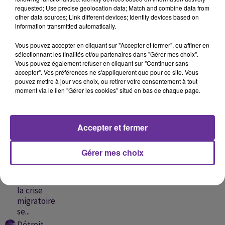
requested; Use precise geolocation data; Match and combine data from
NAJWA SOULTAN - RAFI
SAAD LEMJARAD - DJ VAN
RABIH BAROUD
other data sources; Link different devices; Identify devices based on
Ouyoun El Maha 2009
Enty 2014
Khayef Samiké
information transmitted automatically.
Oumri 2014
Vous pouvez accepter en cliquant sur "Accepter et fermer", ou affiner en
sélectionnant les finalités et/ou partenaires dans "Gérer mes choix".
Vous pouvez également refuser en cliquant sur "Continuer sans
accepter". Vos préférences ne s'appliqueront que pour ce site. Vous
A
pouvez mettre à jour vos choix, ou retirer votre consentement à tout
moment via le lien "Gérer les cookies" situé en bas de chaque page.
ÉCOUTER
EN CE
MOMENT
Accepter et fermer
Liban : une
Gérer mes choix
frappe
israélienne
meurtrière,
la crise
migratoire
se...
Détroit