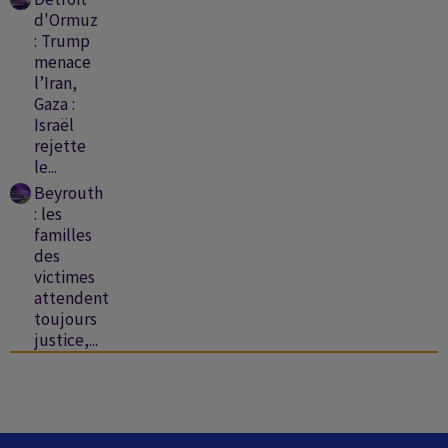
d'Ormuz
: Trump
menace
l’Iran,
Gaza :
Israël
rejette
le...
Beyrouth
: les
familles
des
victimes
attendent
toujours
justice,...