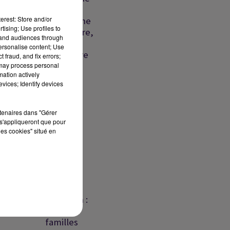
frappe
erest: Store and/or
israélienne
tising; Use profiles to
meurtrière,
tand audiences through
la crise
personalise content; Use
migratoire
 fraud, and fix errors;
se...
 may process personal
mation actively
vices; Identify devices
Détroit
d'Ormuz
: Trump
rtenaires dans "Gérer
menace
s'appliqueront que pour
les cookies" situé en
l’Iran,
Gaza :
Israël
rejette
le...
Beyrouth :
les
familles