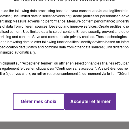
ers
do the following data processing based on your consent and/or our legitimate int
device; Use limited data to select advertising; Create profiles for personalised adver
vertising; Measure advertising performance; Measure content performance; Unders
ns of data from different sources; Develop and improve services; Create profiles to 
alised content; Use limited data to select content; Ensure security, prevent and detect
ertising and content; Save and communicate privacy choices. These technologies
and browsing data to offer following functionalities: Identify devices based on infor
eolocation data; Match and combine data from other data sources; Link different de
nsmitted automatically.
cliquant sur "Accepter et fermer", ou affiner en sélectionnant les finalités et/ou pa
 également refuser en cliquant sur "Continuer sans accepter". Vos préférences ne 
tre à jour vos choix, ou retirer votre consentement à tout moment via le lien "Gérer 
Gérer mes choix
Accepter et fermer