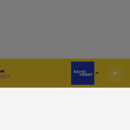
bak
ANDES