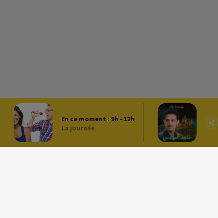
En ce moment :
9
h -
12
h
La journée