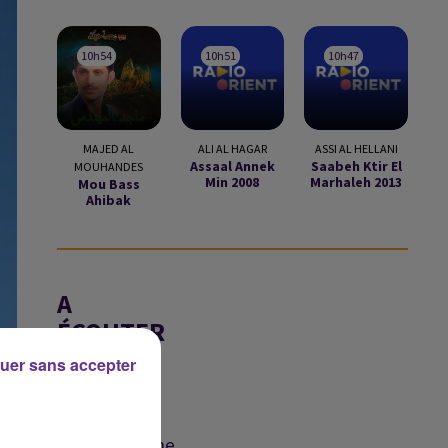
10h54
10h54
10h51
10h51
10h47
10h47
MAJED AL
ALI AL HAGAR
ASSI AL HELLANI
Assaal Annek
Saabeh Ktir El
MOUHANDES
Min 2008
Marhaleh 2013
Mou Bass
Ahibak
A
ÉCOUTER
EN CE
uer sans accepter
MOMENT
Liban : une