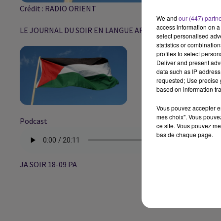
Crédit :
RADIO ORIENT
We and
our (447) partn
access information on a 
LE JOURNAL DU SOIR EN LANGUE ARABE DU 18/9/2018
select personalised ad
statistics or combinatio
profiles to select person
Deliver and present adv
data such as IP address 
requested; Use precise g
based on information tra
Vous pouvez accepter en 
mes choix". Vous pouvez
Podcast
ce site. Vous pouvez met
bas de chaque page.
JA SOIR 18-09 PA