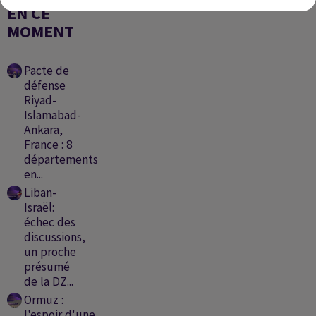
EN CE
MOMENT
Pacte de
défense
Riyad-
Islamabad-
Ankara,
France : 8
départements
en...
Liban-
Israël:
échec des
discussions,
un proche
présumé
de la DZ...
Ormuz :
l'espoir d'une