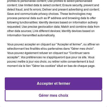
profiles to personalise content; Use profiles to select personalised
content; Use limited data to select content; Ensure security, prevent and
detect fraud, and fix errors; Deliver and present advertising and content;
Save and communicate privacy choices. These technologies may
LA PLAYLIST
process personal data such as IP address and browsing data to offer
following functionalities: Identify devices based on information actively
requested; Use precise geolocation data; Match and combine data from
other data sources; Link different devices; Identify devices based on
information transmitted automatically.
12h07
12h07
12h02
12h02
11h56
11h56
Vous pouvez accepter en cliquant sur "Accepter et fermer", ou affiner en
sélectionnant les finalités et/ou partenaires dans "Gérer mes choix".
Vous pouvez également refuser en cliquant sur "Continuer sans
accepter". Vos préférences ne s'appliqueront que pour ce site. Vous
pouvez mettre à jour vos choix, ou retirer votre consentement à tout
moment via le lien "Gérer les cookies" situé en bas de chaque page.
WAEL JASSAR - AMAL
DIANA HADAD
GEORGES WASSOUF
Ammaneh
Ya Ngoum El Leil 2008
MAHER
Lachou Nezaal 2016
Accepter et fermer
Gérer mes choix
A
ÉCOUTER