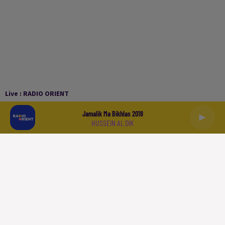
Live :
RADIO ORIENT
Jamalik Ma Bikhlas 2018
HUSSEIN AL DIK
العربية
ACCUEIL
PODCASTS
LA PLAYLIST