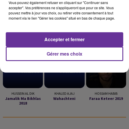
Vous pouvez également refuser en cliquant sur "Continuer sans
accepter". Vos préférences ne s'appliqueront que pour ce site. Vous
pouvez mettre à jour vos choix, ou retirer votre consentement à tout
moment via le lien "Gérer les cookies" situé en bas de chaque page.
LA PLAYLIST
Accepter et fermer
Gérer mes choix
23h55
23h55
23h46
23h46
23h43
23h43
HUSSEIN AL DIK
KHALED AJAJ
HOSSAM HABIB
Jamalik Ma Bikhlas
Wahachteni
Faraa Keteer 2019
2018