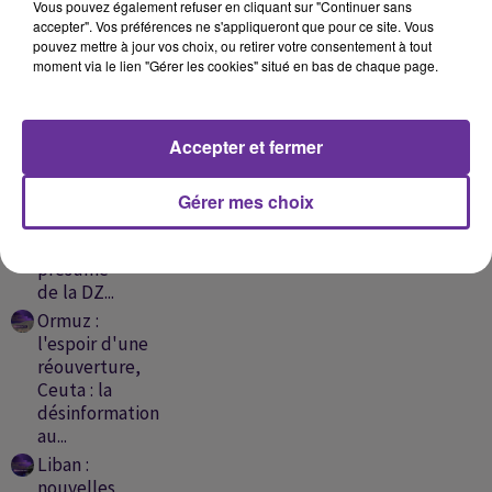
A
Vous pouvez également refuser en cliquant sur "Continuer sans
accepter". Vos préférences ne s'appliqueront que pour ce site. Vous
ÉCOUTER
pouvez mettre à jour vos choix, ou retirer votre consentement à tout
EN CE
moment via le lien "Gérer les cookies" situé en bas de chaque page.
MOMENT
Accepter et fermer
Liban-
Israël:
échec des
Gérer mes choix
discussions,
un proche
présumé
de la DZ...
Ormuz :
l'espoir d'une
réouverture,
Ceuta : la
désinformation
au...
Liban :
nouvelles