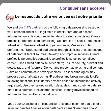
Continuer sans accepter
LA PLAYLIST
Le respect de votre vie privée est notre priorité
We and
our (447) partners
do the following data processing based on
your consent and/or our legitimate interest: Store and/or access
15h55
15h55
15h49
15h49
15h43
15h43
information on a device; Use limited data to select advertising; Create
profiles for personalised advertising; Use profiles to select personalised
advertising; Measure advertising performance; Measure content
performance; Understand audiences through statistics or combinations
of data from different sources; Develop and improve services; Create
profiles to personalise content; Use profiles to select personalised
content; Use limited data to select content; Ensure security, prevent and
SAIIF NABIL
HIBA TAWAJI
HAKEEM
detect fraud, and fix errors; Deliver and present advertising and content;
Bent L Balad 2025
La Bidayi Wala Nihayi
Faze3a Faza3a 2025
Save and communicate privacy choices. These technologies may
(les Moulins De Mon
process personal data such as IP address and browsing data to offer
Cœur) - Live À
following functionalities: Identify devices based on information actively
L’olympia
requested; Use precise geolocation data; Match and combine data from
Masteredbit 48khz
other data sources; Link different devices; Identify devices based on
information transmitted automatically.
Vous pouvez accepter en cliquant sur "Accepter et fermer", ou affiner en
sélectionnant les finalités et/ou partenaires dans "Gérer mes choix".