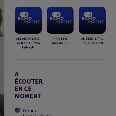
4h59
4h59
4h23
4h23
4h19
4h19
AL NAKCHABANDI
AMRO DIAB
ALI DEEK / LAYAL
Ya Rab Al Ezza
Awedouni
Lmjanin 2019
Labayk
A
ÉCOUTER
EN CE
MOMENT
Ormuz :