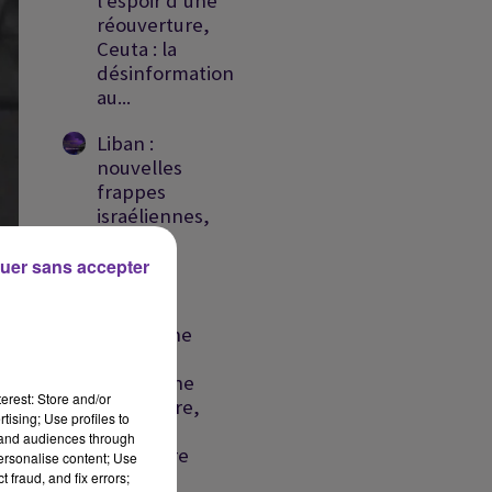
l'espoir d'une
réouverture,
Ceuta : la
désinformation
au...
Liban :
nouvelles
frappes
israéliennes,
détroit
d'Ormuz
uer sans accepter
vers un...
Liban : une
frappe
israélienne
erest: Store and/or
meurtrière,
il
tising; Use profiles to
la crise
tand audiences through
migratoire
personalise content; Use
se...
 fraud, and fix errors;