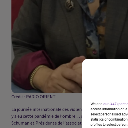
Crédit :
RADIO ORIENT
We and
our (447) partn
La journée internationale des violences faites aux femmes c
access information on a 
select personalised ad
y a eu cette pandémie de l’ombre… c’est à dire la recrudescen
statistics or combinatio
Schuman et Présidente de l’association « Pour la République 
profiles to select person