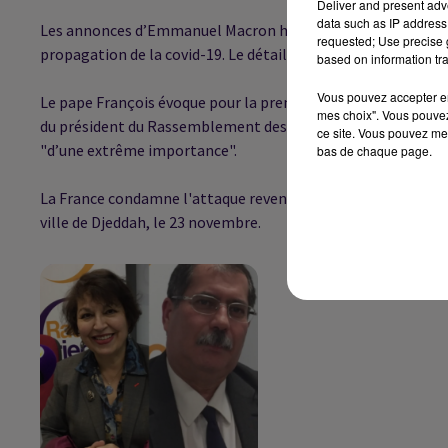
Deliver and present adv
data such as IP address 
Les annonces d’Emmanuel Macron hier soir concernant l’asso
requested; Use precise g
propagation de la covid-19. Le détail dans ce journal.
based on information tra
Vous pouvez accepter en 
Le pape François évoque pour la première fois la persécuti
mes choix". Vous pouvez
du président du Rassemblement des musulmans de France, Anou
ce site. Vous pouvez met
"d’une extrême importance".
bas de chaque page.
La France condamne l'attaque revendiquée par les Houthis su
ville de Djeddah, le 23 novembre.