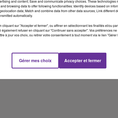
ertising and content; Save and communicate privacy choices. These technologies
and browsing data to offer following functionalities: Identify devices based on infor
uplissement des restrictions sanitaires pour lutter contre la
eolocation data; Match and combine data from other data sources; Link different de
nsmitted automatically.
cliquant sur "Accepter et fermer", ou affiner en sélectionnant les finalités et/ou pa
on de la minorité musulmane des Ouïghours. Réaction dans ce journ
 également refuser en cliquant sur "Continuer sans accepter". Vos préférences ne 
ar Kbibech. Il reviendra sur cette "prise de position" nous dit-
tre à jour vos choix, ou retirer votre consentement à tout moment via le lien "Gérer 
r une installation pétrolière d'Aramco en Arabie saoudite, dans l
Gérer mes choix
Accepter et fermer