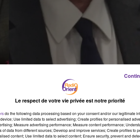
Contin
Le respect de votre vie privée est notre priorité
ers
do the following data processing based on your consent and/or our legitimate int
e jeudi 25 novembre. Pour Fadila Mehal, « pendant le confinement, 
device; Use limited data to select advertising; Create profiles for personalised adver
vertising; Measure advertising performance; Measure content performance; Unders
ce de ces violences ». La vice-Présidente de l’Institut Robert
ns of data from different sources; Develop and improve services; Create profiles to 
» est l’une de nos invitées.
alised content; Use limited data to select content; Ensure security, prevent and detect