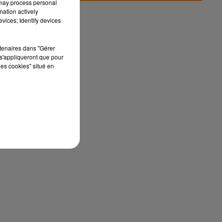
 may process personal
mation actively
vices; Identify devices
rtenaires dans "Gérer
al
s'appliqueront que pour
il
les cookies" situé en
a