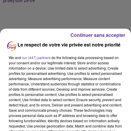
ja bey soir 29-09
Continuer sans accepter
Le respect de votre vie privée est notre priorité
We and
our (447) partners
do the following data processing based on
your consent and/or our legitimate interest: Store and/or access
information on a device; Use limited data to select advertising; Create
profiles for personalised advertising; Use profiles to select personalised
advertising; Measure advertising performance; Measure content
performance; Understand audiences through statistics or combinations
LA PLAYLIST
of data from different sources; Develop and improve services; Create
profiles to personalise content; Use profiles to select personalised
content; Use limited data to select content; Ensure security, prevent and
detect fraud, and fix errors; Deliver and present advertising and content;
Save and communicate privacy choices. These technologies may
21h41
21h41
21h37
21h37
21h33
21h33
process personal data such as IP address and browsing data to offer
following functionalities: Identify devices based on information actively
requested; Use precise geolocation data; Match and combine data from