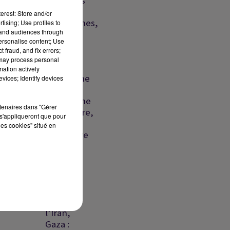
nouvelles
frappes
erest: Store and/or
israéliennes,
tising; Use profiles to
tand audiences through
détroit
personalise content; Use
d'Ormuz
 fraud, and fix errors;
vers un...
 may process personal
mation actively
Liban : une
vices; Identify devices
frappe
israélienne
rtenaires dans "Gérer
meurtrière,
s'appliqueront que pour
la crise
les cookies" situé en
migratoire
se...
Détroit
d'Ormuz
: Trump
menace
l’Iran,
Gaza :