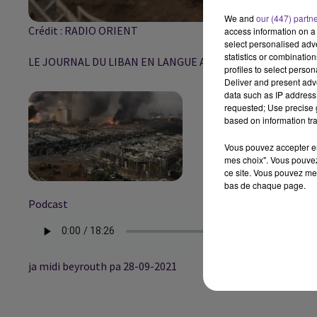
We and
our (447) partn
Crédit :
RADIO ORIENT
access information on a 
select personalised ad
statistics or combinatio
LE JOURNAL DU LIBAN EN LANGUE ARABE DU 28/9/2021
profiles to select person
Deliver and present adv
data such as IP address 
requested; Use precise g
based on information tra
Vous pouvez accepter en 
mes choix". Vous pouvez
ce site. Vous pouvez met
bas de chaque page.
Podcast
ja midi beyrouth pa 28-09-2021