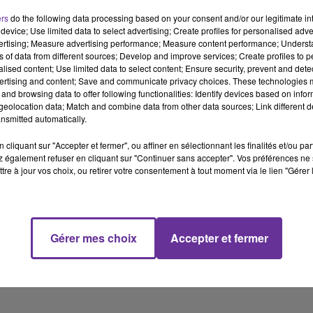
ers
do the following data processing based on your consent and/or our legitimate int
device; Use limited data to select advertising; Create profiles for personalised adver
vertising; Measure advertising performance; Measure content performance; Unders
ns of data from different sources; Develop and improve services; Create profiles to 
alised content; Use limited data to select content; Ensure security, prevent and detect
ertising and content; Save and communicate privacy choices. These technologies
and browsing data to offer following functionalities: Identify devices based on infor
eolocation data; Match and combine data from other data sources; Link different de
nsmitted automatically.
cliquant sur "Accepter et fermer", ou affiner en sélectionnant les finalités et/ou pa
 également refuser en cliquant sur "Continuer sans accepter". Vos préférences ne 
tre à jour vos choix, ou retirer votre consentement à tout moment via le lien "Gérer 
Gérer mes choix
Accepter et fermer