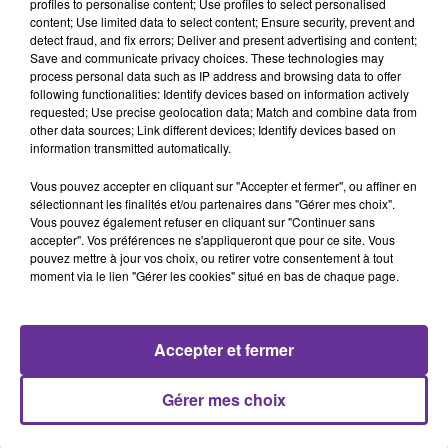
profiles to personalise content; Use profiles to select personalised
content; Use limited data to select content; Ensure security, prevent and
LA PLAYLIST
detect fraud, and fix errors; Deliver and present advertising and content;
Save and communicate privacy choices. These technologies may
process personal data such as IP address and browsing data to offer
following functionalities: Identify devices based on information actively
3h09
3h09
3h07
3h07
3h05
3h05
requested; Use precise geolocation data; Match and combine data from
other data sources; Link different devices; Identify devices based on
information transmitted automatically.
Vous pouvez accepter en cliquant sur "Accepter et fermer", ou affiner en
sélectionnant les finalités et/ou partenaires dans "Gérer mes choix".
Vous pouvez également refuser en cliquant sur "Continuer sans
GEORGES WASSOUF
AMRO DIAB
MOHAMAD MOUNIR
accepter". Vos préférences ne s'appliqueront que pour ce site. Vous
Dol Moch Habayeb
Hekaytna Helwa 2024
Ana Baachak El Bahr
pouvez mettre à jour vos choix, ou retirer votre consentement à tout
moment via le lien "Gérer les cookies" situé en bas de chaque page.
Accepter et fermer
A
ÉCOUTER
Gérer mes choix
EN CE
MOMENT