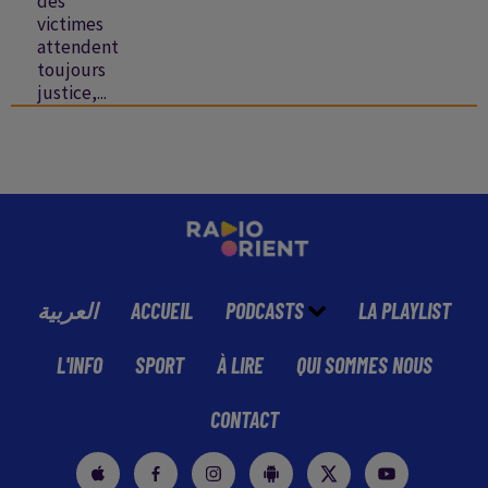
des
victimes
attendent
toujours
justice,...
العربية
ACCUEIL
PODCASTS
LA PLAYLIST
L'INFO
SPORT
À LIRE
QUI SOMMES NOUS
CONTACT