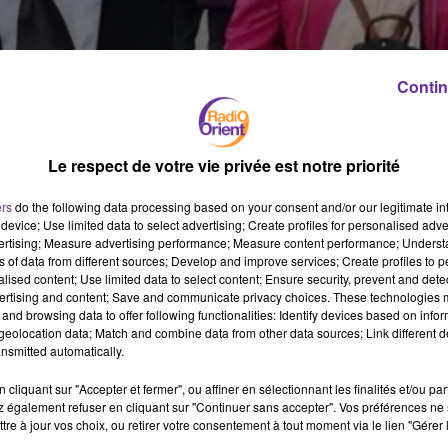
Contin
Le respect de votre vie privée est notre priorité
ers
do the following data processing based on your consent and/or our legitimate int
device; Use limited data to select advertising; Create profiles for personalised adver
vertising; Measure advertising performance; Measure content performance; Unders
ns of data from different sources; Develop and improve services; Create profiles to 
alised content; Use limited data to select content; Ensure security, prevent and detect
ertising and content; Save and communicate privacy choices. These technologies
and browsing data to offer following functionalities: Identify devices based on infor
eolocation data; Match and combine data from other data sources; Link different de
nsmitted automatically.
cliquant sur "Accepter et fermer", ou affiner en sélectionnant les finalités et/ou pa
 également refuser en cliquant sur "Continuer sans accepter". Vos préférences ne 
tre à jour vos choix, ou retirer votre consentement à tout moment via le lien "Gérer 