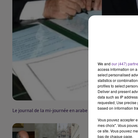
We and
our (447) partn
access information on a 
select personalised ad
statistics or combinatio
profiles to select person
Deliver and present adv
data such as IP address 
requested; Use precise g
based on information tra
Le journal de la mi-journée en arabe (21 septembre 2020)
Vous pouvez accepter en 
mes choix". Vous pouvez
ce site. Vous pouvez met
bas de chaque page.