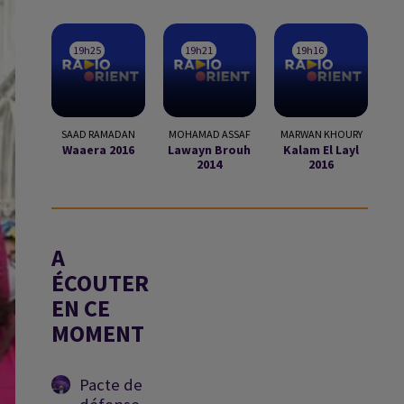
19h25
19h25
19h21
19h21
19h16
19h16
SAAD RAMADAN
MOHAMAD ASSAF
MARWAN KHOURY
Waaera 2016
Lawayn Brouh
Kalam El Layl
2014
2016
A
ÉCOUTER
EN CE
MOMENT
Pacte de