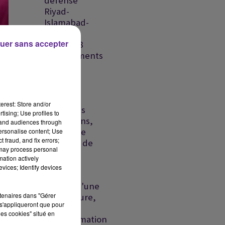
défense
Riyad-
Islamabad-
Ankara,
uer sans accepter
France : 8
départements
en...
Liban-
Israël:
erest: Store and/or
échec des
tising; Use profiles to
discussions,
tand audiences through
un proche
personalise content; Use
 fraud, and fix errors;
présumé de
 may process personal
la DZ...
mation actively
vices; Identify devices
Ormuz :
l'espoir d'une
rtenaires dans "Gérer
réouverture,
s'appliqueront que pour
Ceuta : la
les cookies" situé en
désinformation