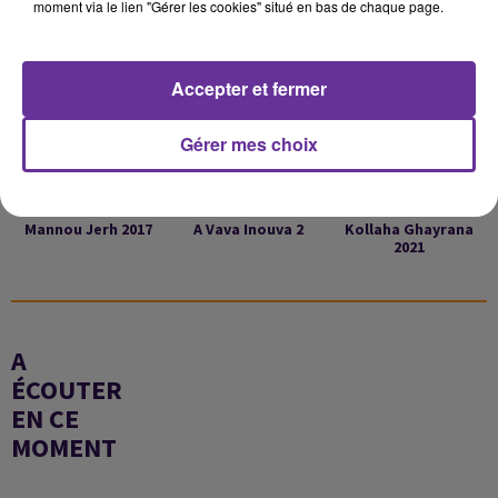
moment via le lien "Gérer les cookies" situé en bas de chaque page.
5h47
5h47
5h43
5h43
5h40
5h40
Accepter et fermer
Gérer mes choix
JOSEPH ATTIYEH
IDIR
CHIRINE
Mannou Jerh 2017
A Vava Inouva 2
Kollaha Ghayrana
2021
A
ÉCOUTER
EN CE
MOMENT