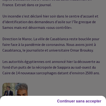
France. Extrait dans ce journal.
Un incendie s'est déclaré hier soir dans le centre d'accueil et
d'identification des demandeurs d'asile sur l'île grecque de
Samos mais est désormais «sous contrôle».
Direction le Maroc. La ville de Casablanca reste bouclée pour
faire face à la pandémie de coronavirus. Nous avons joint à
Casablanca, le journaliste et universitaire Omar Brouksy.
Les autorités égyptiennes ont annoncé hier la découverte au
fond d'un puits de la nécropole de Saqqara au sud-ouest du
Caire de 14 nouveaux sarcophages datant d'environ 2500 ans.
Continuer sans accepter