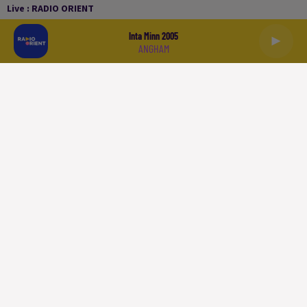
Live :
RADIO ORIENT
Inta Minn 2005
ANGHAM
العربية
ACCUEIL
PODCASTS
LA PLAYLIST
L'INFO
SPORT
À LIRE
QUI SOMMES NOUS
CONTACT