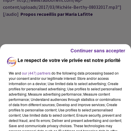
content/uploads/2017/03/Michèle-Berthy-08032017.mp3"]
[/audio]
Propos recueillis par Maria Lafitte
Continuer sans accepter
Le respect de votre vie privée est notre priorité
We and
our (447) partners
do the following data processing based on
your consent and/or our legitimate interest: Store and/or access
information on a device; Use limited data to select advertising; Create
profiles for personalised advertising; Use profiles to select personalised
advertising; Measure advertising performance; Measure content
LA PLAYLIST
performance; Understand audiences through statistics or combinations
of data from different sources; Develop and improve services; Create
profiles to personalise content; Use profiles to select personalised
content; Use limited data to select content; Ensure security, prevent and
15h52
15h52
15h48
15h48
15h24
15h24
detect fraud, and fix errors; Deliver and present advertising and content;
Save and communicate privacy choices. These technologies may
process personal data such as IP address and browsing data to offer