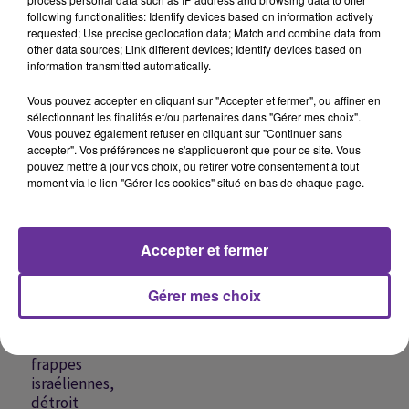
following functionalities: Identify devices based on information actively
requested; Use precise geolocation data; Match and combine data from
other data sources; Link different devices; Identify devices based on
information transmitted automatically.
ANGHAM
NASSIF ZAYTOUN
AMAL MAHER
Inta Minn 2005
Ya Achikata Al Wardi
Ya Guabaroutak 2026
Vous pouvez accepter en cliquant sur "Accepter et fermer", ou affiner en
2013
sélectionnant les finalités et/ou partenaires dans "Gérer mes choix".
Vous pouvez également refuser en cliquant sur "Continuer sans
accepter". Vos préférences ne s'appliqueront que pour ce site. Vous
pouvez mettre à jour vos choix, ou retirer votre consentement à tout
moment via le lien "Gérer les cookies" situé en bas de chaque page.
A
ÉCOUTER
EN CE
Accepter et fermer
MOMENT
Gérer mes choix
Liban :
nouvelles
frappes
israéliennes,
détroit