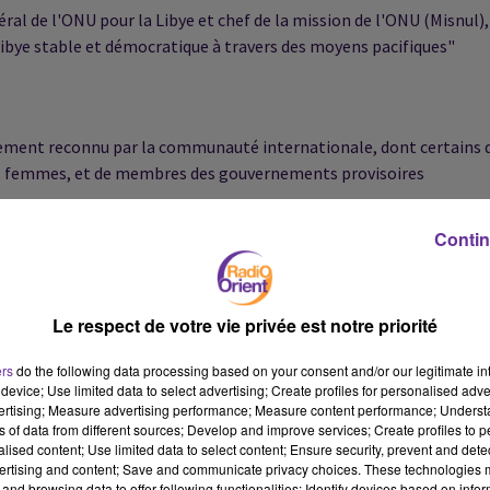
al de l'ONU pour la Libye et chef de la mission de l'ONU (Misnul),
Libye stable et démocratique à travers des moyens pacifiques"
rlement reconnu par la communauté internationale, dont certains 
 des femmes, et de membres des gouvernements provisoires
Contin
nal (CGN), basé à Tripoli ont été invités mais étaient toujours
Le respect de votre vie privée est notre priorité
ers
do the following data processing based on your consent and/or our legitimate int
 ce dialogue risque d'"échouer car l'ONU n'a pas choisi les bons
device; Use limited data to select advertising; Create profiles for personalised adver
e influence ou présence sur le terrain", a-t-il précisé à l'AFP, en
vertising; Measure advertising performance; Measure content performance; Unders
nt été invités.
ns of data from different sources; Develop and improve services; Create profiles to 
alised content; Use limited data to select content; Ensure security, prevent and detect
ertising and content; Save and communicate privacy choices. These technologies
and browsing data to offer following functionalities: Identify devices based on infor