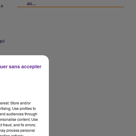
au...
 a
qui
uer sans accepter
erest: Store and/or
tising; Use profiles to
tand audiences through
personalise content; Use
 fraud, and fix errors;
 may process personal
mation actively