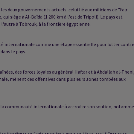
es deux gouvernements actuels, celui lié aux miliciens de "Fajr
qui siège à Al-Baïda (1.200 km à l'est de Tripoli). Le pays est
l'autre à Tobrouk, à la frontière égyptienne.
té internationale comme une étape essentielle pour lutter contr
dans le pays.
aînées, des forces loyales au général Haftar et à Abdallah al-Theni
ale, mènent des offensives dans plusieurs zones tombées aux
P, la communauté internationale à accroître son soutien, notamm
jihadistes en Syrie et en Irak, mais en Libye, seul l'Etat avec