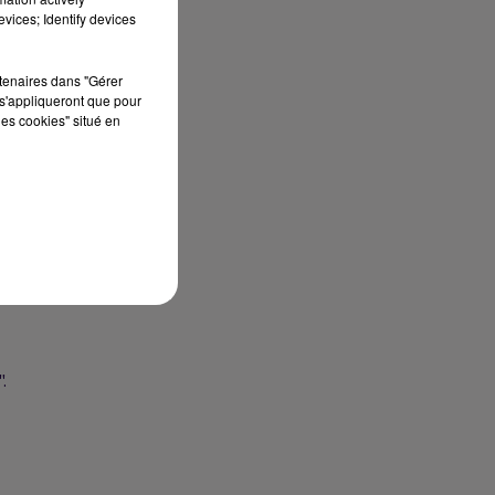
un
vices; Identify devices
rtenaires dans "Gérer
s'appliqueront que pour
ux
les cookies" situé en
.