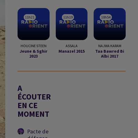
11h21
11h21
11h19
11h19
10h54
10h54
HOUCINE STEEN
ASSALA
NAJWA KARAM
Jeune & Sghir
Manazel 2015
Taa Bawred Bi
2023
Albi 2017
A
ÉCOUTER
EN CE
MOMENT
Pacte de