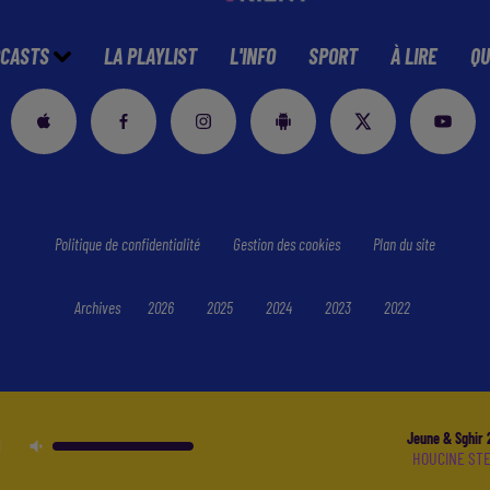
CASTS
LA PLAYLIST
L'INFO
SPORT
À LIRE
QU
Politique de confidentialité
Gestion des cookies
Plan du site
Archives
2026
2025
2024
2023
2022
Jeune & Sghir 
HOUCINE ST