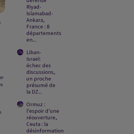
défense
Riyad-
Islamabad-
Ankara,
a
France : 8
départements
en...
Liban-
Israël:
échec des
discussions,
ar
un proche
ys
présumé de
la DZ...
Ormuz :
l'espoir d'une
s
réouverture,
Ceuta : la
désinformation