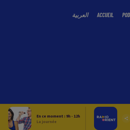
العربية
ACCUEIL
POD
En ce moment :
9
h -
12
h
La journée