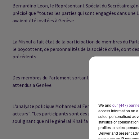
Bernardino Leon, le Représentant Spécial du Secrétaire génér
précisé que "toutes les parties qui sont engagées dans une 
avaient été invitées à Genève.
La Misnul a fait état de la participation de membres du Pa
le boycottent, de personnalités de la société civile, dont
précédents.
Des membres du Parlement sortant, le Congrès général natio
attendus a Genève.
We and
our (447) partn
L'analyste politique Mohamed al Ferjani estime toutefois que
access information on a 
acteurs". "Les participants sont des politiciens et n'ont aucun
select personalised ad
soulignant que ni le général Khalifa Haftar ni "Fajr Libya" n'o
statistics or combinatio
profiles to select person
Deliver and present adv
data such as IP address 