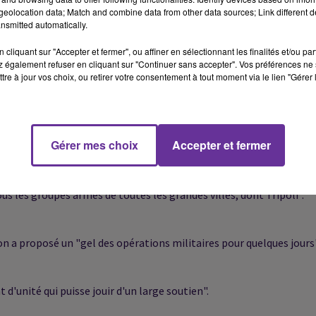
lamistes, qui contrôle la capitale depuis août. Elle a accusé dans 
eolocation data; Match and combine data from other data sources; Link different de
nsmitted automatically.
cliquant sur "Accepter et fermer", ou affiner en sélectionnant les finalités et/ou pa
 également refuser en cliquant sur "Continuer sans accepter". Vos préférences ne 
 a lancé ces derniers mois une opération pour reprendre Benghazi a
tre à jour vos choix, ou retirer votre consentement à tout moment via le lien "Gérer 
Gérer mes choix
Accepter et fermer
respect de la légitimité des institutions de l'Etat et le rejet du
tous les groupes armés de toutes les grandes villes, dont Tripoli".
n a proposé un "gel des opérations militaires pour quelques jours"
'unité qui puisse jouir d'un large soutien".