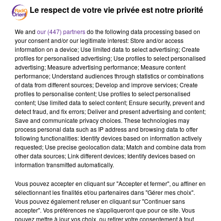
d'entreprises basées aux Emirats arabes unis et en Chine ont
Le respect de votre vie privée est notre priorité
été ajoutées à la liste noire financière américaine. M. Obama a
conclu son allocution en lançant un appel aux Iraniens. "Nos
We and
our (447) partners
do the following data processing based on
your consent and/or our legitimate interest: Store and/or access
gouvernements se parlent désormais. Après l'accord sur le
information on a device; Use limited data to select advertising; Create
nucléaire, vous, particulièrement les jeunes, avez l'occasion de
profiles for personalised advertising; Use profiles to select personalised
tisser de nouveaux liens avec le monde", a-t-il lancé. "Nous
advertising; Measure advertising performance; Measure content
performance; Understand audiences through statistics or combinations
avons une rare occasion d'emprunter une nouvelle voie", a-t-il
of data from different sources; Develop and improve services; Create
ajouté. AFP
profiles to personalise content; Use profiles to select personalised
content; Use limited data to select content; Ensure security, prevent and
detect fraud, and fix errors; Deliver and present advertising and content;
Save and communicate privacy choices. These technologies may
process personal data such as IP address and browsing data to offer
following functionalities: Identify devices based on information actively
requested; Use precise geolocation data; Match and combine data from
other data sources; Link different devices; Identify devices based on
information transmitted automatically.
Vous pouvez accepter en cliquant sur "Accepter et fermer", ou affiner en
sélectionnant les finalités et/ou partenaires dans "Gérer mes choix".
Vous pouvez également refuser en cliquant sur "Continuer sans
accepter". Vos préférences ne s'appliqueront que pour ce site. Vous
pouvez mettre à jour vos choix, ou retirer votre consentement à tout