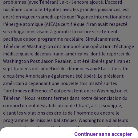
problèmes (avec Téhéran)", a-t-il encore ajouté. L'accord
nucléaire conclu le 14 juillet avec les grandes puissances, est
entré en vigueur samedi après que l'Agence internationale de
l'énergie atomique (AIEA)a certifié que l'Iran avait respecté
ses obligations visant à garantir la nature strictement
pacifique de son programme nucléaire. Simultanément,
Téhéran et Washington ont annoncé une opération d'échange
inédite: quatre détenus irano-américains, dont le reporter du
Washington Post Jason Rezaian, ont été libérés par l'Iran et
sept Iraniens ont bénéficié de clémences aux Etats-Unis. Un
cinquième Américain a également été libéré. Le président
américain a cependant une nouvelle fois insisté sur les
"profondes différences" qui persistent entre Washington et
Téhéran. "Nous restons fermes dans notre dénonciation du
comportement déstabilisateur de l'Iran", a-t-il souligné,
citant les violations des droits de l'homme ou encore le
programme de missiles balistiques. Washington a d'ailleurs
annoncé dimanche matin de nouvelles sanctions liées à ce
Continuer sans accepter
programme. Cinq ressortissants iraniens et un réseau