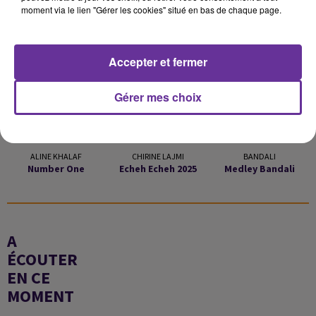
LA PLAYLIST
moment via le lien "Gérer les cookies" situé en bas de chaque page.
Accepter et fermer
7h31
7h31
7h25
7h25
7h20
7h20
Gérer mes choix
ALINE KHALAF
CHIRINE LAJMI
BANDALI
Number One
Echeh Echeh 2025
Medley Bandali
A
ÉCOUTER
EN CE
MOMENT