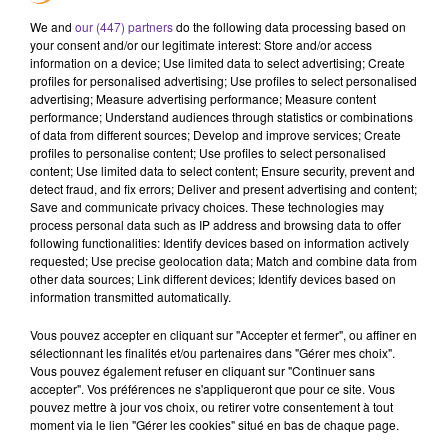
8h08
8h08
8h02
8h02
7h51
7h51
We and
our (447) partners
do the following data processing based on
your consent and/or our legitimate interest: Store and/or access
information on a device; Use limited data to select advertising; Create
profiles for personalised advertising; Use profiles to select personalised
advertising; Measure advertising performance; Measure content
performance; Understand audiences through statistics or combinations
IBRAHIM SAIID
WAEL KFOURY
MAJED AL MOUHANDES
of data from different sources; Develop and improve services; Create
Ah Ya Em Hamada
Safha We Twayta
Ya Aghla Men Errouh
profiles to personalise content; Use profiles to select personalised
2001
2012
2024
content; Use limited data to select content; Ensure security, prevent and
detect fraud, and fix errors; Deliver and present advertising and content;
Save and communicate privacy choices. These technologies may
process personal data such as IP address and browsing data to offer
following functionalities: Identify devices based on information actively
A
requested; Use precise geolocation data; Match and combine data from
other data sources; Link different devices; Identify devices based on
ÉCOUTER
information transmitted automatically.
EN CE
Vous pouvez accepter en cliquant sur "Accepter et fermer", ou affiner en
MOMENT
sélectionnant les finalités et/ou partenaires dans "Gérer mes choix".
Vous pouvez également refuser en cliquant sur "Continuer sans
accepter". Vos préférences ne s'appliqueront que pour ce site. Vous
Pacte de
pouvez mettre à jour vos choix, ou retirer votre consentement à tout
défense
moment via le lien "Gérer les cookies" situé en bas de chaque page.
Riyad-