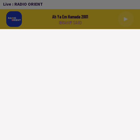
Live :
RADIO ORIENT
Ah Ya Em Hamada 2001
IBRAHIM SAIID
العربية
ACCUEIL
PODCASTS
LA PLAYLIST
L'INFO
SPORT
À LIRE
QUI SOMMES NOUS
CONTACT