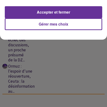
Islamabad-
Ankara,
Accepter et fermer
France : 8
départements
en...
Gérer mes choix
Liban-
Israël:
échec des
discussions,
un proche
présumé
de la DZ...
Ormuz :
l'espoir d'une
réouverture,
Ceuta : la
désinformation
au...