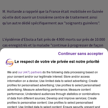
M. Hollande a rappelé que la France était mobilisée en Guinée
où elle doit ouvrir un troisième centre de traitement ainsi
qu'un autre dédié spécifiquement aux "soignants guinéens".
L'épidémie d'Ebola a fait près de 4.900 morts sur près de 10.000
cas enregistrés et la maladie "continue à progresser de façon
exponentielle" au Liberia, en Sierra Leone et en Guinée, selon
Continuer sans accepter
l'Organisation mondiale de la santé (OMS).
Le respect de votre vie privée est notre priorité
We and
our (447) partners
do the following data processing based on
Un premier cas d'Ebola a été enregistré jeudi à New-York,
your consent and/or our legitimate interest: Store and/or access
concernant un médecin revenu de Guinée où il luttait contre le
information on a device; Use limited data to select advertising; Create
virus dans les rangs de Médecins sans Frontières. Un premier
profiles for personalised advertising; Use profiles to select personalised
advertising; Measure advertising performance; Measure content
cas a aussi été identifié au Mali, en provenance de la Guinée
performance; Understand audiences through statistics or combinations
voisine.
of data from different sources; Develop and improve services; Create
profiles to personalise content; Use profiles to select personalised
content; Use limited data to select content; Ensure security, prevent and