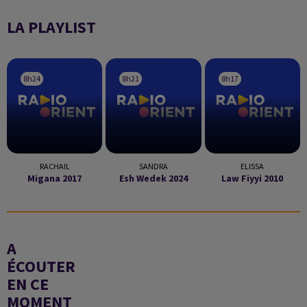
LA PLAYLIST
8h24
8h24
8h21
8h21
8h17
8h17
RACHAIL
SANDRA
ELISSA
Migana 2017
Esh Wedek 2024
Law Fiyyi 2010
A
ÉCOUTER
EN CE
MOMENT