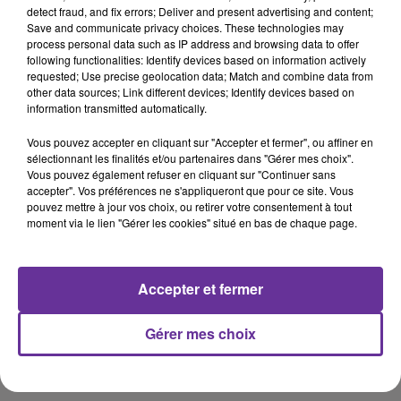
detect fraud, and fix errors; Deliver and present advertising and content;
En France, selon l'Institut français de veille sanitaire (InVS),
Save and communicate privacy choices. These technologies may
sur un total de 480 "signalements" pour Ebola répertoriés
process personal data such as IP address and browsing data to offer
depuis juin en France, 17 cas ont été classés comme "cas
following functionalities: Identify devices based on information actively
requested; Use precise geolocation data; Match and combine data from
possibles", mais aucun d'entre eux ne s'est avéré positif.
other data sources; Link different devices; Identify devices based on
information transmitted automatically.
Vous pouvez accepter en cliquant sur "Accepter et fermer", ou affiner en
sélectionnant les finalités et/ou partenaires dans "Gérer mes choix".
AFP
Vous pouvez également refuser en cliquant sur "Continuer sans
accepter". Vos préférences ne s'appliqueront que pour ce site. Vous
pouvez mettre à jour vos choix, ou retirer votre consentement à tout
moment via le lien "Gérer les cookies" situé en bas de chaque page.
Accepter et fermer
Gérer mes choix