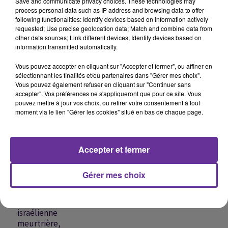
Save and communicate privacy choices. These technologies may
process personal data such as IP address and browsing data to offer
following functionalities: Identify devices based on information actively
requested; Use precise geolocation data; Match and combine data from
other data sources; Link different devices; Identify devices based on
information transmitted automatically.
CHIRINE
CARLA CHAMOUN
GEBRAN NAJEM
Vous pouvez accepter en cliquant sur "Accepter et fermer", ou affiner en
Kalam 3einik 2026
Fady Shewaya 2021
Medley 01 2009
sélectionnant les finalités et/ou partenaires dans "Gérer mes choix".
Vous pouvez également refuser en cliquant sur "Continuer sans
accepter". Vos préférences ne s'appliqueront que pour ce site. Vous
pouvez mettre à jour vos choix, ou retirer votre consentement à tout
moment via le lien "Gérer les cookies" situé en bas de chaque page.
A
ÉCOUTER
EN CE
Accepter et fermer
MOMENT
Gérer mes choix
Liban : une
frappe
israélienne
meurtrière,