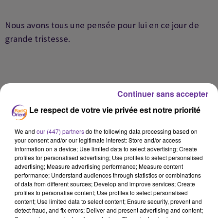
Nous avons tous une pensée pour lui en ce jour de
grande tristesse.
Continuer sans accepter
Le respect de votre vie privée est notre priorité
We and
our (447) partners
do the following data processing based on
your consent and/or our legitimate interest: Store and/or access
information on a device; Use limited data to select advertising; Create
profiles for personalised advertising; Use profiles to select personalised
advertising; Measure advertising performance; Measure content
performance; Understand audiences through statistics or combinations
LA PLAYLIST
of data from different sources; Develop and improve services; Create
profiles to personalise content; Use profiles to select personalised
content; Use limited data to select content; Ensure security, prevent and
detect fraud, and fix errors; Deliver and present advertising and content;
13h56
13h56
13h55
13h55
13h21
13h21