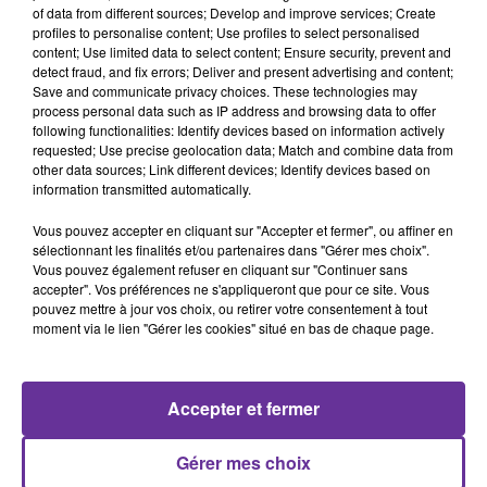
of data from different sources; Develop and improve services; Create
profiles to personalise content; Use profiles to select personalised
content; Use limited data to select content; Ensure security, prevent and
detect fraud, and fix errors; Deliver and present advertising and content;
Save and communicate privacy choices. These technologies may
LA PLAYLIST
process personal data such as IP address and browsing data to offer
following functionalities: Identify devices based on information actively
requested; Use precise geolocation data; Match and combine data from
other data sources; Link different devices; Identify devices based on
19h19
19h19
19h12
19h12
19h02
19h02
information transmitted automatically.
Vous pouvez accepter en cliquant sur "Accepter et fermer", ou affiner en
sélectionnant les finalités et/ou partenaires dans "Gérer mes choix".
Vous pouvez également refuser en cliquant sur "Continuer sans
accepter". Vos préférences ne s'appliqueront que pour ce site. Vous
pouvez mettre à jour vos choix, ou retirer votre consentement à tout
moment via le lien "Gérer les cookies" situé en bas de chaque page.
ABDEL MAJID ABDALLAH
HIBA TAWAJI
RABEH SAKR
Sameeni Ghenniyeh
05 Bghannilak Ya
Ahebek
2005
Watani - Live À
L’olympia
Masteredbit 48khz
Accepter et fermer
Gérer mes choix