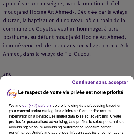
apposé sur une enseigne, avec la mention «haï el
moudjahid Hocine Aït Ahmed». Décidée par la wilaya
d'Oran, la baptisation du nouveau pôle urbain de la
commune de Gdyel se veut un hommage, à titre
posthume, au défunt moudjahid Hocine Aït Ahmed,
inhumé vendredi dernier dans son village natal d'Ath
Ahmed, dans la wilaya de Tizi Ouzou.
APS
Continuer sans accepter
Le respect de votre vie privée est notre priorité
We and
our (447) partners
do the following data processing based on
your consent and/or our legitimate interest: Store and/or access
information on a device; Use limited data to select advertising; Create
profiles for personalised advertising; Use profiles to select personalised
advertising; Measure advertising performance; Measure content
performance; Understand audiences through statistics or combinations