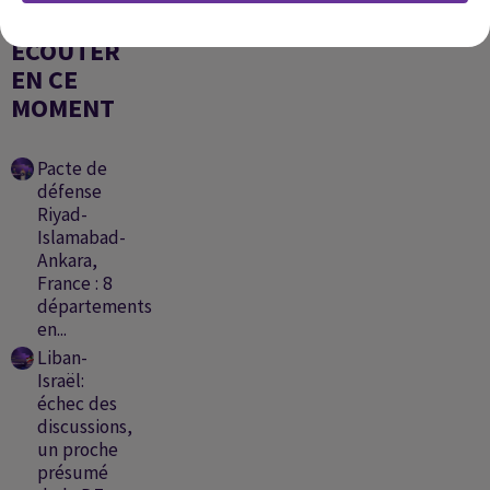
A
ÉCOUTER
EN CE
MOMENT
Pacte de
défense
Riyad-
Islamabad-
Ankara,
France : 8
départements
en...
Liban-
Israël:
échec des
discussions,
un proche
présumé