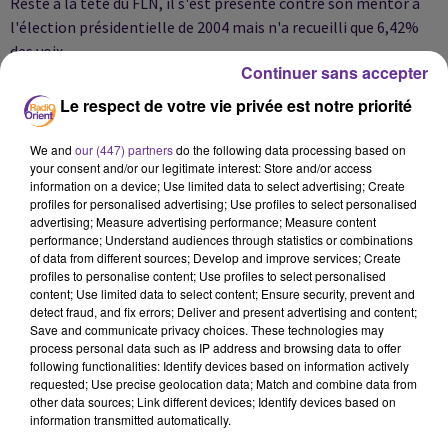
Resté à la tête du FLN, il s'est présenté contre son mentor à
l'élection présidentielle de 2004 mais n'a recueilli que 6,42%
des voix.
Continuer sans accepter
Le respect de votre vie privée est notre priorité
Il a ensuite disparu de la scène politique durant dix ans, jusqu'à
sa nouvelle candidature présidentielle en 2014.
We and
our (447) partners
do the following data processing based on
your consent and/or our legitimate interest: Store and/or access
information on a device; Use limited data to select advertising; Create
profiles for personalised advertising; Use profiles to select personalised
Après sa défaite en avril (81,49% pour M. Bouteflika), M.
advertising; Measure advertising performance; Measure content
Benflis avait annoncé son intention de fonder un nouveau
performance; Understand audiences through statistics or combinations
of data from different sources; Develop and improve services; Create
parti et avait entamé la procédure en mai.
profiles to personalise content; Use profiles to select personalised
content; Use limited data to select content; Ensure security, prevent and
detect fraud, and fix errors; Deliver and present advertising and content;
AFP
Save and communicate privacy choices. These technologies may
process personal data such as IP address and browsing data to offer
following functionalities: Identify devices based on information actively
requested; Use precise geolocation data; Match and combine data from
other data sources; Link different devices; Identify devices based on
information transmitted automatically.