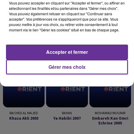
Vous pouvez accepter en cliquant sur "Accepter et fermer", ou affiner en
sélectionnant les finalités et/ou partenaires dans "Gérer mes choix".
Vous pouvez également refuser en cliquant sur "Continuer sans
accepter". Vos préférences ne s'appliqueront que pour ce site. Vous
pouvez mettre à jour vos choix, ou retirer votre consentement à tout
moment via le lien "Gérer les cookies" situé en bas de chaque page.
LA PLAYLIST
Accepter et fermer
Gérer mes choix
15h55
15h55
15h51
15h51
15h47
15h47
RACHED AL MAJED
RAYAN
MOHAMAD MOUNIR
Khaza Akli 2003
Ya Habibi 2007
Embareh Kan Omri
Echrine 2005