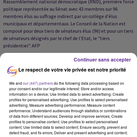
Rassemblement national démocratique (RND), première force
politique représentée au Sénat avec 43 membres sur 96
membres élus au suffrage indirect par un collège d'élus
municipaux et départementaux. Le Conseil de la Nation est
composé pour deux tiers de sénateurs élus (96) et pour un tiers
de sénateurs désignés par le chef de l'Etat, le "tiers
présidentiel". AFP
Continuer sans accepter
Le respect de votre vie privée est notre priorité
We and
our (447) partners
do the following data processing based on
your consent and/or our legitimate interest: Store and/or access
information on a device; Use limited data to select advertising; Create
profiles for personalised advertising; Use profiles to select personalised
advertising; Measure advertising performance; Measure content
performance; Understand audiences through statistics or combinations
of data from different sources; Develop and improve services; Create
profiles to personalise content; Use profiles to select personalised
content; Use limited data to select content; Ensure security, prevent and
LA PLAYLIST
detect fraud, and fix errors; Deliver and present advertising and content;