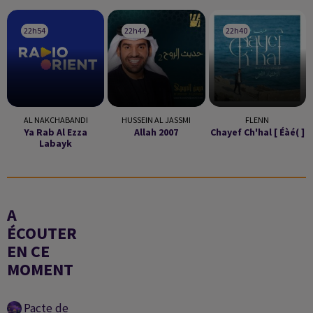
22h54
22h54
22h44
22h44
22h40
22h40
AL NAKCHABANDI
HUSSEIN AL JASSMI
FLENN
Ya Rab Al Ezza
Allah 2007
Chayef Ch'hal [ Éàé( ]
Labayk
A
ÉCOUTER
EN CE
MOMENT
Pacte de