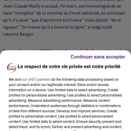
Jean-Claude Mailly a accusé, fin mars, son homologue de se
faire "complice" de la montée du Front national, en estimant
qu'il n'y avait "pas d'austérité en France" mais plutôt "de la
rigueur".
"Je trouve qu'il a franchi la ligne", a réagi lundi
Laurent Berger.
Pour ce 1er mai, la CFDT entend quant à elle "casser les codes"
Continuer sans accepter
et appelle 5.000 jeunes de moins de 36 ans à participer à un
rassemblement festif à Paris, le "Working time festival", qui se
Le respect de votre vie privée est notre priorité
déroulera à l'Insep (Institut national du sport, de l'expertise
et de la performance), dans le bois de Vincennes.
We and
our (447) partners
do the following data processing based on
your consent and/or our legitimate interest: Store and/or access
information on a device; Use limited data to select advertising; Create
profiles for personalised advertising; Use profiles to select personalised
Au programme: des débats, un speed dating sur les
advertising; Measure advertising performance; Measure content
métiers,mais aussi des concerts ou encore de l'initiation au
performance; Understand audiences through statistics or combinations
of data from different sources; Develop and improve services; Create
yoga... Objectif affiché: "déringardiser" l'image du syndicat.
profiles to personalise content; Use profiles to select personalised
content; Use limited data to select content; Ensure security, prevent and
detect fraud, and fix errors; Deliver and present advertising and content;