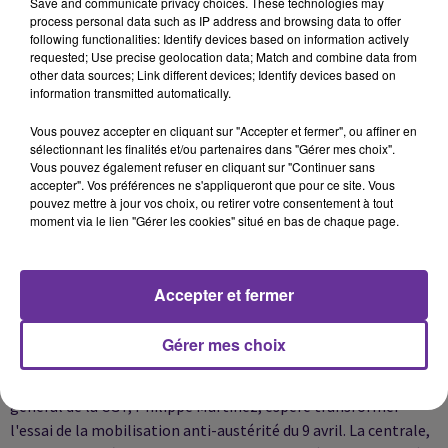
Save and communicate privacy choices. These technologies may
En 2012, entre les deux tours de la présidentielle, la CFDT avait
process personal data such as IP address and browsing data to offer
défilé aux côtés d'autres organisations, dont la CGT. En 2013,
following functionalities: Identify devices based on information actively
elle avait organisé un rassemblement à Reims avec d'autres
requested; Use precise geolocation data; Match and combine data from
other data sources; Link different devices; Identify devices based on
syndicats réformistes et, l'an dernier, elle n'était parvenue
information transmitted automatically.
avec l'Unsa, son traditionnel allié, qu'à rassembler quelque 200
militants à Paris pour une rencontre sur le thème de l'Europe.
Vous pouvez accepter en cliquant sur "Accepter et fermer", ou affiner en
sélectionnant les finalités et/ou partenaires dans "Gérer mes choix".
Vous pouvez également refuser en cliquant sur "Continuer sans
accepter". Vos préférences ne s'appliqueront que pour ce site. Vous
Marqué par les résultats des élections départementales, Luc
pouvez mettre à jour vos choix, ou retirer votre consentement à tout
Bérille, le secrétaire général de l'Unsa, souhaitait cette année
moment via le lien "Gérer les cookies" situé en bas de chaque page.
un "1er mai intersyndical" contre le Front national et pour la
"défense des principes républicains", une des raisons qui l'ont
poussé à signer l'appel commun, au côté de la CGT.
Accepter et fermer
Gérer mes choix
Pour son premier 1er mai, qui tombe cette année en pleines
vacances scolaires et à la veille d'un week-end, le secrétaire
général de la CGT, Philippe Martinez, espère transformer
l'essai de la mobilisation anti-austérité du 9 avril. La centrale,