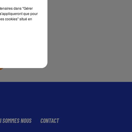
rtenaires dans "Gérer
s'appliqueront que pour
sec
les cookies" situé en
I SOMMES NOUS
CONTACT