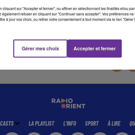
cliquant sur "Accepter et fermer", ou affiner en sélectionnant les finalités et/ou pa
 également refuser en cliquant sur "Continuer sans accepter". Vos préférences ne 
17 min 27 
tre à jour vos choix, ou retirer votre consentement à tout moment via le lien "Gérer 
Gérer mes choix
Accepter et fermer
CASTS
LA PLAYLIST
L'INFO
SPORT
À LIRE
QU