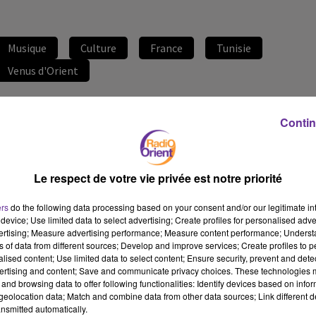
Musique
Culture
France
Tunisie
Venus d'Orient
15 mai 2026 - 17 min 27 sec
Contin
NAWEL BEN KRAÏEM, UNE VOIX ENTRE LES DEUX RIVES
Nawal El-Hammouchi
Le respect de votre vie privée est notre priorité
VENUS D'ORIENT
Nawel Ben KraÏem est une artiste franco-tunisienne qui explore
ers
do the following data processing based on your consent and/or our legitimate int
une musique arabe vibrante, mêlant sonorités rock, folk et
device; Use limited data to select advertising; Create profiles for personalised adver
vertising; Measure advertising performance; Measure content performance; Unders
poésie. À la croisée de ses identités et de ses influences, elle
ns of data from different sources; Develop and improve services; Create profiles to 
façonne une œuvre intime, hybride et engagée, où se rencontrent
alised content; Use limited data to select content; Ensure security, prevent and detect
mémoire et liberté.
ertising and content; Save and communicate privacy choices. These technologies
and browsing data to offer following functionalities: Identify devices based on infor
eolocation data; Match and combine data from other data sources; Link different de
nsmitted automatically.