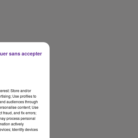
uer sans accepter
erest: Store and/or
tising; Use profiles to
tand audiences through
personalise content; Use
 fraud, and fix errors;
 may process personal
mation actively
vices; Identify devices