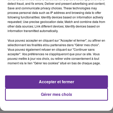
Nadia Hai
présidentielle
detect fraud, and fix errors; Deliver and present advertising and content;
Save and communicate privacy choices. These technologies may
process personal data such as IP address and browsing data to offer
20 avril 2022 - 18 min 41 sec
following functionalities: Identify devices based on information actively
requested; Use precise geolocation data; Match and combine data from
NADIA HAI, MINISTRE DÉLÉGUÉE CHARGÉE DE
other data sources; Link different devices; Identify devices based on
LA VILLE.
information transmitted automatically.
LB
Vous pouvez accepter en cliquant sur "Accepter et fermer", ou affiner en
sélectionnant les finalités et/ou partenaires dans "Gérer mes choix".
PLURIEL, le rendez-vous politique du mercredi 20 Avril
Vous pouvez également refuser en cliquant sur "Continuer sans
2022
accepter". Vos préférences ne s'appliqueront que pour ce site. Vous
pouvez mettre à jour vos choix, ou retirer votre consentement à tout
L’invitée de PLURIEL est
Nadia Hai
, ministre déléguée
moment via le lien "Gérer les cookies" situé en bas de chaque page.
chargée de la Ville.
Emission présentée par Loïc Barrière, diffusée le
Accepter et fermer
mercredi 20 avril 2022
Gérer mes choix
0:00
18 min 41 sec