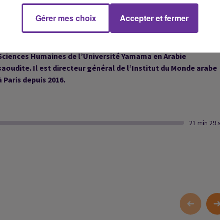
––––
Gérer mes choix
Accepter et fermer
De nationalité saoudienne, spécialiste de littérature
comparée, Mojeb al-Zahrani était doyen de la Faculté des
Sciences Humaines de l’Université Yamama en Arabie
saoudite. Il est directeur général de l’Institut du Monde arabe
à Paris depuis 2016.
21 min 29 