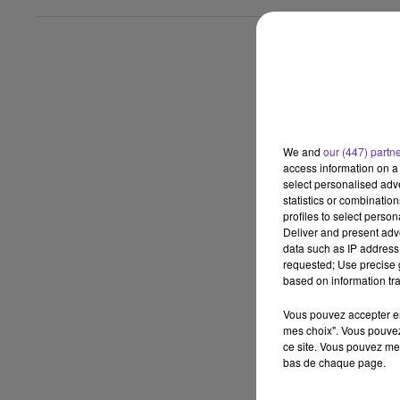
We and
our (447) partn
access information on a 
select personalised ad
statistics or combinatio
profiles to select person
Deliver and present adv
data such as IP address 
requested; Use precise g
based on information tra
Vous pouvez accepter en 
mes choix". Vous pouvez
ce site. Vous pouvez met
bas de chaque page.