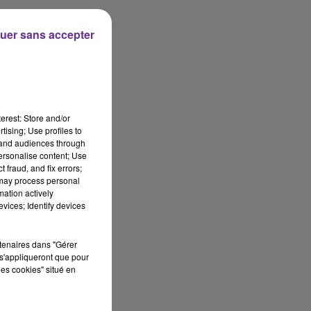
uer sans accepter
erest: Store and/or
tising; Use profiles to
tand audiences through
personalise content; Use
 fraud, and fix errors;
 may process personal
mation actively
vices; Identify devices
rtenaires dans "Gérer
s'appliqueront que pour
les cookies" situé en