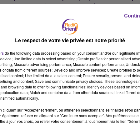
intellectuelles et idéologiques a-t-il traité cette
problématique vieille de plus d’un siècle ? Sa conception de
Contin
l’oeuvre romanesque dont il fait référence est-elle cohérente
et lucide, ou au contraire, ambivalente et brouillée ? Son
langage est-il dans le dialogue, élaboré et recherché, ou bien
Le respect de votre vie privée est notre priorité
nourri de clichés et de stéréotypes répandus ? Enfin l’image
globale qu’il se fait de son semblable et de l’autre émane-t-
ers
do the following data processing based on your consent and/or our legitimate int
elle d’une réflexion esthétique et intellectuelle profonde,
device; Use limited data to select advertising; Create profiles for personalised adver
vertising; Measure advertising performance; Measure content performance; Unders
créative et critique ou plutôt d’un esprit « paresseux »,
ns of data from different sources; Develop and improve services; Create profiles to 
conformiste empris de clichés médiatiques et figés dans des
alised content; Use limited data to select content; Ensure security, prevent and detect
conjonctures passagères ?
ertising and content; Save and communicate privacy choices. These technologies
and browsing data to offer following functionalities: Identify devices based on infor
eolocation data; Match and combine data from other data sources; Link different de
nsmitted automatically.
Telles sont les sujets principaux auquel se livre cette étude
dans la critique littéraire moderne. Ce livre revient sur les
cliquant sur "Accepter et fermer", ou affiner en sélectionnant les finalités et/ou pa
événements littéraires importants ainsi que sur certaines
 également refuser en cliquant sur "Continuer sans accepter". Vos préférences ne 
figures emblématiques de la littérature arabe
tre à jour vos choix, ou retirer votre consentement à tout moment via le lien "Gérer 
contemporaine.