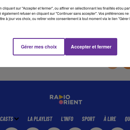
cliquant sur "Accepter et fermer", ou affiner en sélectionnant les finalités et/ou pa
 également refuser en cliquant sur "Continuer sans accepter". Vos préférences ne 
10 min 11 
tre à jour vos choix, ou retirer votre consentement à tout moment via le lien "Gérer 
Gérer mes choix
Accepter et fermer
CASTS
LA PLAYLIST
L'INFO
SPORT
À LIRE
QU