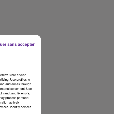
uer sans accepter
erest: Store and/or
tising; Use profiles to
tand audiences through
personalise content; Use
 fraud, and fix errors;
 may process personal
mation actively
vices; Identify devices