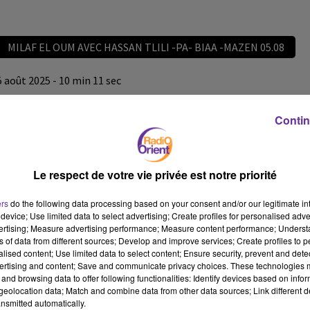
MILAF EL OUM AVEC HASSAN TLILI -PA- BIAA -MAZEN 05.08
5 août 2025 - 10 min 11 sec
MILAF EL OUM AVEC HASSAN TLILI -PA- BIAA -MAZEN
05.08
Contin
omar
MILAF EL OUM AVEC HASSAN TLILI -PA- BIAA -MAZEN 05.08
Le respect de votre vie privée est notre priorité
MILAF EL OUM AVEC HASSAN TLILI -PA- BIAA -MAZEN 05.08
ers
do the following data processing based on your consent and/or our legitimate int
device; Use limited data to select advertising; Create profiles for personalised adver
vertising; Measure advertising performance; Measure content performance; Unders
ns of data from different sources; Develop and improve services; Create profiles to 
alised content; Use limited data to select content; Ensure security, prevent and detect
ertising and content; Save and communicate privacy choices. These technologies
and browsing data to offer following functionalities: Identify devices based on infor
eolocation data; Match and combine data from other data sources; Link different de
nsmitted automatically.