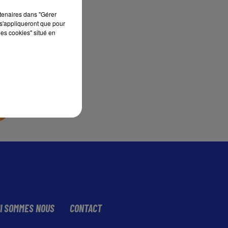
rtenaires dans "Gérer
s'appliqueront que pour
sec
les cookies" situé en
I SOMMES NOUS
CONTACT