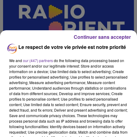
Continuer sans accepter
Le respect de votre vie privée est notre priorité
We and
our (447) partners
do the following data processing based on
your consent and/or our legitimate interest: Store and/or access
information on a device; Use limited data to select advertising; Create
profiles for personalised advertising; Use profiles to select personalised
advertising; Measure advertising performance; Measure content
performance; Understand audiences through statistics or combinations
of data from different sources; Develop and improve services; Create
profiles to personalise content; Use profiles to select personalised
content; Use limited data to select content; Ensure security, prevent and
detect fraud, and fix errors; Deliver and present advertising and content;
Save and communicate privacy choices. These technologies may
MARYIAM `` OLFA _28 11
process personal data such as IP address and browsing data to offer
following functionalities: Identify devices based on information actively
1er décembre 2025 - 22 min 29 sec
requested; Use precise geolocation data; Match and combine data from