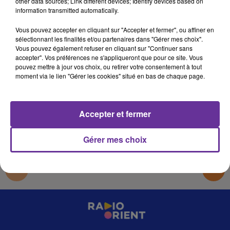
other data sources; Link different devices; Identify devices based on
MARYIAM `` OLFA _28 11
information transmitted automatically.
Cq
Vous pouvez accepter en cliquant sur "Accepter et fermer", ou affiner en
sélectionnant les finalités et/ou partenaires dans "Gérer mes choix".
MARYIAM `` OLFA _28 11
Vous pouvez également refuser en cliquant sur "Continuer sans
accepter". Vos préférences ne s'appliqueront que pour ce site. Vous
MARYIAM `` OLFA _28 11
pouvez mettre à jour vos choix, ou retirer votre consentement à tout
moment via le lien "Gérer les cookies" situé en bas de chaque page.
0:00
22 min 29 sec
Accepter et fermer
Gérer mes choix