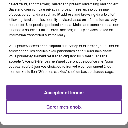
Maïalen Mallet
detect fraud, and fix errors; Deliver and present advertising and content;
Save and communicate privacy choices. These technologies may
process personal data such as IP address and browsing data to offer
23 mai 2022 - 16 min 23 sec
following functionalities: Identify devices based on information actively
requested; Use precise geolocation data; Match and combine data from
MAÏALEN MALLET, CANDIDATE “ALLONS
other data sources; Link different devices; Identify devices based on
ENFANTS” À PARIS.
information transmitted automatically.
LB
Vous pouvez accepter en cliquant sur "Accepter et fermer", ou affiner en
sélectionnant les finalités et/ou partenaires dans "Gérer mes choix".
PLURIEL, le rendez-vous politique du lundi 13 mai 2022
Vous pouvez également refuser en cliquant sur "Continuer sans
accepter". Vos préférences ne s'appliqueront que pour ce site. Vous
L’invitée de PLURIEL est
Maïalen Mallet
, candidate
pouvez mettre à jour vos choix, ou retirer votre consentement à tout
“Allons Enfants” aux élections législatives à Paris dans
moment via le lien "Gérer les cookies" situé en bas de chaque page.
la 13e circonscription de Paris.
Emission présentée par Loïc Barrière, diffusée le lundi 23
Accepter et fermer
mai 2022 à 19h15
Gérer mes choix
0:00
16 min 23 sec