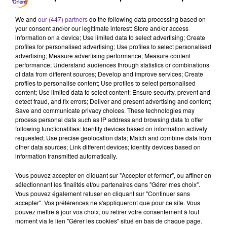
We and
our (447) partners
do the following data processing based on
your consent and/or our legitimate interest: Store and/or access
information on a device; Use limited data to select advertising; Create
Algérie
Maroc
Tunisie
profiles for personalised advertising; Use profiles to select personalised
advertising; Measure advertising performance; Measure content
Les Unes du Maghreb
performance; Understand audiences through statistics or combinations
of data from different sources; Develop and improve services; Create
profiles to personalise content; Use profiles to select personalised
27 mai 2026 - 4 min 5 sec
content; Use limited data to select content; Ensure security, prevent and
MAGHREB: DISPOSITIFS SPÉCIAUX POUR L’AÏD
detect fraud, and fix errors; Deliver and present advertising and content;
Save and communicate privacy choices. These technologies may
ET ANNONCES DE GRÂCES ROYALES ET
process personal data such as IP address and browsing data to offer
PRÉSIDENTIELLES
following functionalities: Identify devices based on information actively
requested; Use precise geolocation data; Match and combine data from
Radio Orient
other data sources; Link different devices; Identify devices based on
information transmitted automatically.
Revue de presse des médias du Maghreb
Vous pouvez accepter en cliquant sur "Accepter et fermer", ou affiner en
Au sommaire:
sélectionnant les finalités et/ou partenaires dans "Gérer mes choix".
Vous pouvez également refuser en cliquant sur "Continuer sans
Mobilisation de 53 000 commerçants en Algérie pour
accepter". Vos préférences ne s'appliqueront que pour ce site. Vous
assurer les permanences de l’Aïd (Africa News)
pouvez mettre à jour vos choix, ou retirer votre consentement à tout
moment via le lien "Gérer les cookies" situé en bas de chaque page.
Programme exceptionnel pour assurer la continuité du