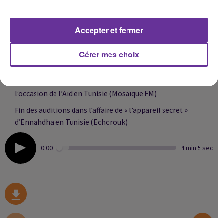
tramway durant l’Aïd en Algérie (Akhbar El Watan)
Grâce royale accordée à 1 376 personnes à l’occasion de
Accepter et fermer
l’Aïd au Maroc (Medi 1)
Gérer mes choix
Hausse continue des prix de la viande au Maroc avant et
après l’Aïd (Hespress)
Grâce présidentielle et libérations de détenus à
l’occasion de l’Aïd en Tunisie (Mosaïque FM)
Fin des auditions dans l’affaire de « l’appareil secret »
d’Ennahdha en Tunisie (Echorouk)
0:00
4 min 5 sec