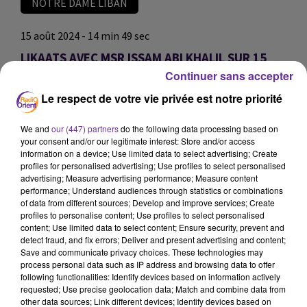
NOTRE DAME LIBAN
15 août 2024 - 14 min 49 sec
LIKAATS AVEC MSR ISSAM ABI KHALIL SUR 15
AOUT
Continuer sans accepter
Le respect de votre vie privée est notre priorité
JS
LIKAATS avec MSR ISSAM ABI KHALIL sur 15 AOUT
We and
our (447) partners
do the following data processing based on
your consent and/or our legitimate interest: Store and/or access
بمناسبة ذكرى صعود السيدة مريم العذراء الذي يصادف في
information on a device; Use limited data to select advertising; Create
الخامس عشر من شهر آب Août من كل عام ، نستضيف
profiles for personalised advertising; Use profiles to select personalised
advertising; Measure advertising performance; Measure content
المونسينيور عصام أبي خليل الوكيل البطريركي في باريس
performance; Understand audiences through statistics or combinations
ومدير البيت اللبناني الفرنسي للحديث عن هذه الذكرى وعن
of data from different sources; Develop and improve services; Create
معناها
profiles to personalise content; Use profiles to select personalised
content; Use limited data to select content; Ensure security, prevent and
detect fraud, and fix errors; Deliver and present advertising and content;
0:00
14 min 49 sec
Save and communicate privacy choices. These technologies may
process personal data such as IP address and browsing data to offer
following functionalities: Identify devices based on information actively
requested; Use precise geolocation data; Match and combine data from
other data sources; Link different devices; Identify devices based on