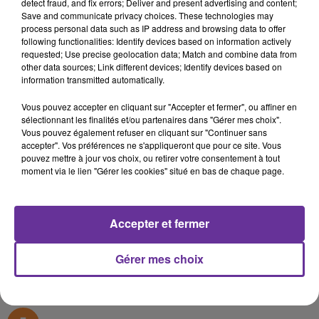
detect fraud, and fix errors; Deliver and present advertising and content;
Save and communicate privacy choices. These technologies may
process personal data such as IP address and browsing data to offer
Likaats (ARABE)
following functionalities: Identify devices based on information actively
requested; Use precise geolocation data; Match and combine data from
other data sources; Link different devices; Identify devices based on
11 novembre 2020 - 13 min 53 sec
information transmitted automatically.
LIKAAT AVEC SALMAN EL HERFI, AMBASSADEUR
DE PALESTINE EN FRANCE
Vous pouvez accepter en cliquant sur "Accepter et fermer", ou affiner en
sélectionnant les finalités et/ou partenaires dans "Gérer mes choix".
Vous pouvez également refuser en cliquant sur "Continuer sans
Radio Orient
accepter". Vos préférences ne s'appliqueront que pour ce site. Vous
pouvez mettre à jour vos choix, ou retirer votre consentement à tout
Likaats (ARABE)
moment via le lien "Gérer les cookies" situé en bas de chaque page.
LIKAAT avec
Salman el Herfi
, ambassadeur de Palestine
en France à l'occasion de l'anniversaire du décès du
président Arafat.
Accepter et fermer
0:00
13 min 53 sec
Gérer mes choix