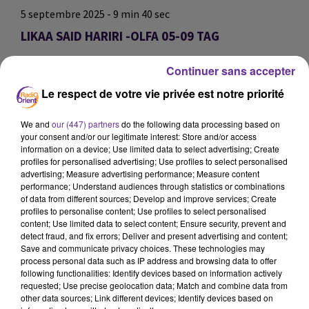
5 septembre 2025 - 9 min 40 sec
LIKAA SAID HARIRI -OLFA 05-09 TAG
omar
Continuer sans accepter
LIKAA SAID HARIRI -OLFA 05-09 TAG
Le respect de votre vie privée est notre priorité
LIKAA SAID HARIRI -OLFA 05-09 TAG
We and
our (447) partners
do the following data processing based on
your consent and/or our legitimate interest: Store and/or access
0:00
9 min 40 sec
information on a device; Use limited data to select advertising; Create
profiles for personalised advertising; Use profiles to select personalised
advertising; Measure advertising performance; Measure content
performance; Understand audiences through statistics or combinations
of data from different sources; Develop and improve services; Create
profiles to personalise content; Use profiles to select personalised
content; Use limited data to select content; Ensure security, prevent and
detect fraud, and fix errors; Deliver and present advertising and content;
Save and communicate privacy choices. These technologies may
process personal data such as IP address and browsing data to offer
following functionalities: Identify devices based on information actively
requested; Use precise geolocation data; Match and combine data from
other data sources; Link different devices; Identify devices based on