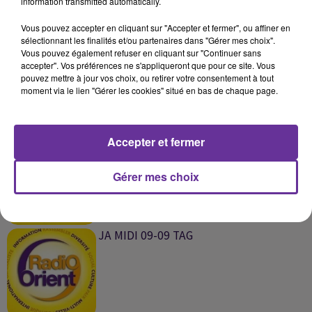
information transmitted automatically.
SUR LE MÊME SUJET
Vous pouvez accepter en cliquant sur "Accepter et fermer", ou affiner en
sélectionnant les finalités et/ou partenaires dans "Gérer mes choix".
DOUROUB AL NOUJOUM TRIO
Vous pouvez également refuser en cliquant sur "Continuer sans
JUBRAN-OLFA 05-11 PA_
accepter". Vos préférences ne s'appliqueront que pour ce site. Vous
pouvez mettre à jour vos choix, ou retirer votre consentement à tout
moment via le lien "Gérer les cookies" situé en bas de chaque page.
Accepter et fermer
SADDA AL MACHREK 09`09 TAG
Gérer mes choix
JA MIDI 09-09 TAG