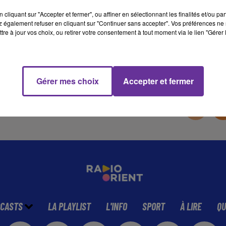
cliquant sur "Accepter et fermer", ou affiner en sélectionnant les finalités et/ou pa
 également refuser en cliquant sur "Continuer sans accepter". Vos préférences ne 
5 min 39 
tre à jour vos choix, ou retirer votre consentement à tout moment via le lien "Gérer 
Gérer mes choix
Accepter et fermer
CASTS
LA PLAYLIST
L'INFO
SPORT
À LIRE
QU