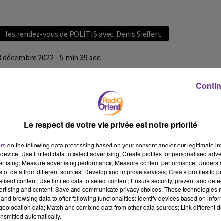
les rendez-vous de POLITIS avec Denis Sieffert
3 décembre 2022 - 5 min 39 sec
LES RENDEZ-VOUS DE POLITIS AVEC DENIS SIEFFERT
Contin
JS
les rendez-vous de POLITIS 1/12/2022
Le respect de votre vie privée est notre priorité
les rendez-vous de POLITIS avec Denis Sieffert
ers
do the following data processing based on your consent and/or our legitimate int
device; Use limited data to select advertising; Create profiles for personalised adver
vertising; Measure advertising performance; Measure content performance; Unders
ns of data from different sources; Develop and improve services; Create profiles to 
alised content; Use limited data to select content; Ensure security, prevent and detect
ertising and content; Save and communicate privacy choices. These technologies
and browsing data to offer following functionalities: Identify devices based on infor
eolocation data; Match and combine data from other data sources; Link different de
nsmitted automatically.