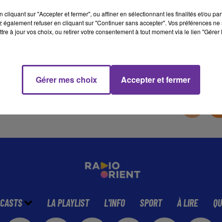
cliquant sur "Accepter et fermer", ou affiner en sélectionnant les finalités et/ou pa
 également refuser en cliquant sur "Continuer sans accepter". Vos préférences ne 
6 min 51 
tre à jour vos choix, ou retirer votre consentement à tout moment via le lien "Gérer 
Gérer mes choix
Accepter et fermer
CASTS
LA PLAYLIST
L'INFO
SPORT
À LIRE
QU