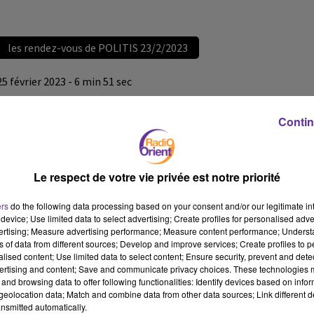
les rendez-vous de POLITIS 23/2/2023
25 février 2023 - 6 min 51 sec
LES RENDEZ-VOUS DE POLITIS
Contin
JS
les rendez-vous de POLITIS 23/2/2023
Le respect de votre vie privée est notre priorité
les rendez-vous de POLITIS 23/2/2023
ers
do the following data processing based on your consent and/or our legitimate int
device; Use limited data to select advertising; Create profiles for personalised adver
vertising; Measure advertising performance; Measure content performance; Unders
ns of data from different sources; Develop and improve services; Create profiles to 
alised content; Use limited data to select content; Ensure security, prevent and detect
ertising and content; Save and communicate privacy choices. These technologies
and browsing data to offer following functionalities: Identify devices based on infor
eolocation data; Match and combine data from other data sources; Link different de
nsmitted automatically.