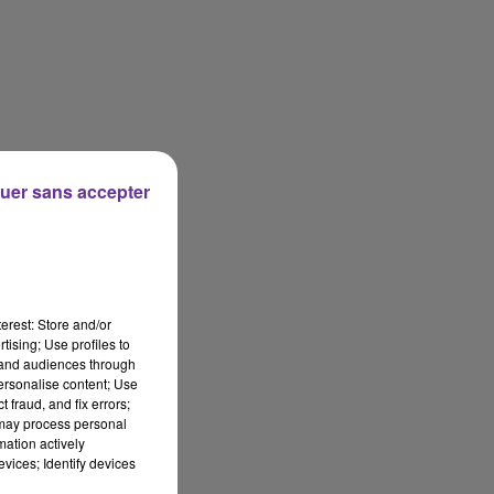
uer sans accepter
erest: Store and/or
tising; Use profiles to
tand audiences through
personalise content; Use
 fraud, and fix errors;
 may process personal
mation actively
vices; Identify devices