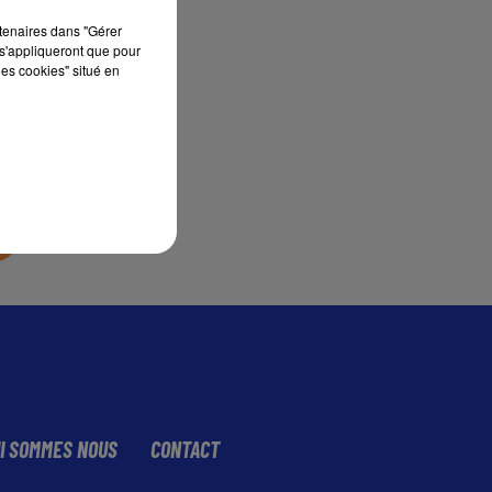
rtenaires dans "Gérer
s'appliqueront que pour
sec
les cookies" situé en
I SOMMES NOUS
CONTACT