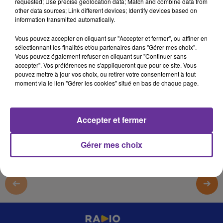
requested; Use precise geolocation data; Match and combine data from
11 février 2023 - 5 min 33 sec
other data sources; Link different devices; Identify devices based on
information transmitted automatically.
LES RENDEZ-VOUS DE POLITIS
Vous pouvez accepter en cliquant sur "Accepter et fermer", ou affiner en
JS
sélectionnant les finalités et/ou partenaires dans "Gérer mes choix".
Vous pouvez également refuser en cliquant sur "Continuer sans
les rendez-vous de POLITIS 9/2/2023
accepter". Vos préférences ne s'appliqueront que pour ce site. Vous
pouvez mettre à jour vos choix, ou retirer votre consentement à tout
les rendez-vous de POLITIS 9/2/2023
moment via le lien "Gérer les cookies" situé en bas de chaque page.
0:00
5 min 33 sec
Accepter et fermer
Gérer mes choix