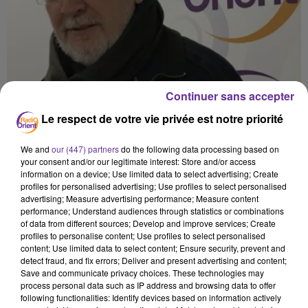
Continuer sans accepter
Le respect de votre vie privée est notre priorité
We and
our (447) partners
do the following data processing based on
your consent and/or our legitimate interest: Store and/or access
information on a device; Use limited data to select advertising; Create
profiles for personalised advertising; Use profiles to select personalised
advertising; Measure advertising performance; Measure content
performance; Understand audiences through statistics or combinations
of data from different sources; Develop and improve services; Create
profiles to personalise content; Use profiles to select personalised
content; Use limited data to select content; Ensure security, prevent and
detect fraud, and fix errors; Deliver and present advertising and content;
Save and communicate privacy choices. These technologies may
process personal data such as IP address and browsing data to offer
les rendez-vous de POLITIS 9/2/2023
following functionalities: Identify devices based on information actively