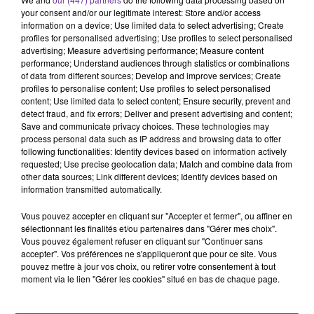
your consent and/or our legitimate interest: Store and/or access
information on a device; Use limited data to select advertising; Create
France
Terrorisme
Islam
profiles for personalised advertising; Use profiles to select personalised
advertising; Measure advertising performance; Measure content
Société
performance; Understand audiences through statistics or combinations
of data from different sources; Develop and improve services; Create
profiles to personalise content; Use profiles to select personalised
13 novembre 2025 - 10 min 51 sec
content; Use limited data to select content; Ensure security, prevent and
LES ENJEUX SOCIÉTAUX 10 ANS APRÈS LES
detect fraud, and fix errors; Deliver and present advertising and content;
Save and communicate privacy choices. These technologies may
ATTENTATS DU 13 NOVEMBRE 2015
process personal data such as IP address and browsing data to offer
following functionalities: Identify devices based on information actively
François-Xavier De Calonne
requested; Use precise geolocation data; Match and combine data from
other data sources; Link different devices; Identify devices based on
GRAND ANGLE
information transmitted automatically.
C’était il y a 10 ans. L’effroi en France. Les attentats
Vous pouvez accepter en cliquant sur "Accepter et fermer", ou affiner en
terroristes islamistes du 13 novembre 2015. Une date
sélectionnant les finalités et/ou partenaires dans "Gérer mes choix".
gravée à jamais dans la mémoire nationale.
10 mois
Vous pouvez également refuser en cliquant sur "Continuer sans
après les attentats du 07
janvier, la
France basculait de
accepter". Vos préférences ne s'appliqueront que pour ce site. Vous
pouvez mettre à jour vos choix, ou retirer votre consentement à tout
nouveau dans l’horreur : 130 morts, des centaines de
moment via le lien "Gérer les cookies" situé en bas de chaque page.
blessés, des vies brisées au Bataclan, sur les terrasses
parisiennes, et au Stade de France. Les terroristes n’ont