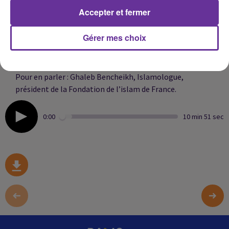
pas fait de distinction parmi les victimes.
Accepter et fermer
Les experts soulignent que les musulmans sont menacés
par les extrémistes. Les condamnations ont bien
Gérer mes choix
entendu été unanimes au sein de l’ensemble des
composantes de la société française.
Pour en parler : Ghaleb Bencheikh,
Islamologue,
président de la Fondation de l’islam de France.
0:00
10 min 51 sec