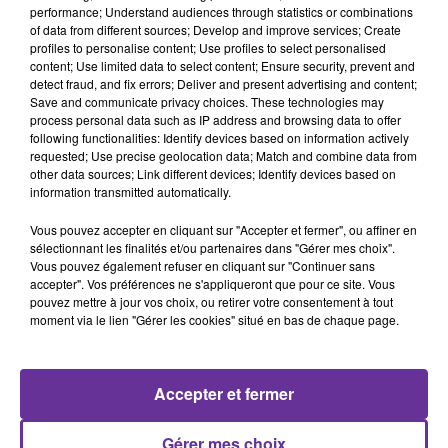
performance; Understand audiences through statistics or combinations
5 février 2020 - 46 min 12 sec
of data from different sources; Develop and improve services; Create
profiles to personalise content; Use profiles to select personalised
LE STAGE DE 3ÈME EN ENTREPRISE
content; Use limited data to select content; Ensure security, prevent and
detect fraud, and fix errors; Deliver and present advertising and content;
Radio Orient
Save and communicate privacy choices. These technologies may
process personal data such as IP address and browsing data to offer
SAWA
following functionalities: Identify devices based on information actively
requested; Use precise geolocation data; Match and combine data from
L’ANNÉE DE LA 3ÈME REPRÉSENTE UNE ÉTAPE IMPORTANTE
other data sources; Link different devices; Identify devices based on
DANS LA VIE D’UN COLLÉGIEN. NON SEULEMENT C’EST LE
information transmitted automatically.
MOMENT DE PASSER SON PREMIER EXAMEN : LE BREVET DES
Vous pouvez accepter en cliquant sur "Accepter et fermer", ou affiner en
COLLÈGES, MAIS C’EST AUSSI L’OCCASION DE DÉCOUVRIR LE
sélectionnant les finalités et/ou partenaires dans "Gérer mes choix".
MONDE DU TRAVAIL GRÂCE AU STAGE OBLIGATOIRE.
Vous pouvez également refuser en cliquant sur "Continuer sans
accepter". Vos préférences ne s'appliqueront que pour ce site. Vous
LE STAGE DE 3ÈME EN ENTREPRISE : CONSEILS DE SAMIA
pouvez mettre à jour vos choix, ou retirer votre consentement à tout
moment via le lien "Gérer les cookies" situé en bas de chaque page.
ELBOUCHE, PROFESSEUR DE PHYSIQUE CHIMIE ET
PRÉSIDENTE DE L' ASSOCIATION JEUNES ESPOIRS À
COLOMBES.
Accepter et fermer
Et les témoignages de Aleya et Léon, tous deux
stagiaires à Radio Orient.
Gérer mes choix