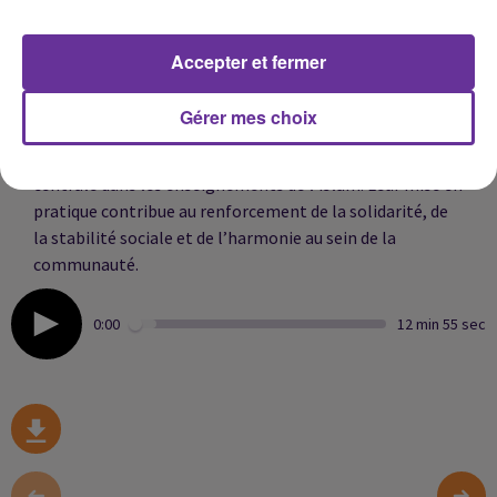
reconnu, rappelle que la cohésion familiale représente
l’un des premiers remparts contre les fractures
Accepter et fermer
spirituelles et sociales.
Il souligne que le respect des proches, l’entraide et la
Gérer mes choix
préservation des relations familiales, valeurs incarnées
par le principe de
Silat ar-Rahim
, occupent une place
centrale dans les enseignements de l’islam. Leur mise en
pratique contribue au renforcement de la solidarité, de
la stabilité sociale et de l’harmonie au sein de la
communauté.
0:00
12 min 55 sec