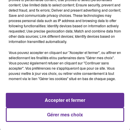
content; Use limited data to select content; Ensure security, prevent and
detect fraud, and fix errors; Deliver and present advertising and content;
Rencontres (FR)
Save and communicate privacy choices. These technologies may
process personal data such as IP address and browsing data to offer
following functionalities: Identify devices based on information actively
7 février 2019 - 20 min 44 sec
requested; Use precise geolocation data; Match and combine data from
other data sources; Link different devices; Identify devices based on
LE PRÉSIDENT D’EMMAÜS FRANCE ÉTAIT
information transmitted automatically.
L'INVITÉ DE RENCONTRE
Vous pouvez accepter en cliquant sur "Accepter et fermer", ou affiner en
Radio Orient
sélectionnant les finalités et/ou partenaires dans "Gérer mes choix".
Vous pouvez également refuser en cliquant sur "Continuer sans
Rencontres (FR)
accepter". Vos préférences ne s'appliqueront que pour ce site. Vous
pouvez mettre à jour vos choix, ou retirer votre consentement à tout
L’invité de « Rencontre » était
Hubert Trapet
.
moment via le lien "Gérer les cookies" situé en bas de chaque page.
Le président d’
Emmaüs
France revient dans cette
émission sur les missions de l’association, sur la
pauvreté aujourd’hui en France et sur les moyens de
Accepter et fermer
lutter contre.
Il répond à François-Xavier de Calonnes
Gérer mes choix
0:00
20 min 44 sec