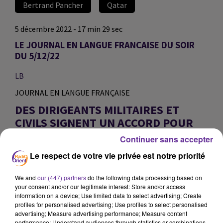
Bertrand Pancher
Qatar
5 décembre 2022 - 17 min 29 sec
LE JOURNAL EN LANGUE FRANCAISE DU SOIR
DU 5/12/22
LB
JOURNAL EN LANGUE FRANÇAISE
DES DIRIGEANTS MILITAIRES ET
CIVILS SIGNENT UN ACCORD POUR
METTRE FIN À LA CRISE POLITIQUE
Continuer sans accepter
AU SOUDAN. UNE CRISE QUI SÉVIT
Le respect de votre vie privée est notre priorité
DANS LE PAYS DEPUIS LE COUP
D’ÉTAT IL Y A UN PEU PLUS D’UN AN.
We and
our (447) partners
do the following data processing based on
your consent and/or our legitimate interest: Store and/or access
LA CONTESTATION SE POURSUIT EN
information on a device; Use limited data to select advertising; Create
profiles for personalised advertising; Use profiles to select personalised
IRAN À VIA UN APPEL À LA GRÈVE
advertising; Measure advertising performance; Measure content
GÉNÉRALE MALGRÉ L’ANNONCE DE
performance; Understand audiences through statistics or combinations