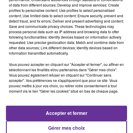
LA SUPPRESSION DE LA POLICE DES
of data from different sources; Develop and improve services; Create
profiles to personalise content; Use profiles to select personalised
MŒURS. CETTE POLICE QUI A
content; Use limited data to select content; Ensure security, prevent and
ARRÊTÉ MAHSA AMINI À TÉHÉRAN
detect fraud, and fix errors; Deliver and present advertising and content;
Save and communicate privacy choices. These technologies may
POUR UN VOILE JUGÉ MAL PORTÉ.
process personal data such as IP address and browsing data to offer
CETTE JEUNE FEMME DÉCÉDÉE EN
following functionalities: Identify devices based on information actively
requested; Use precise geolocation data; Match and combine data from
DÉTENTION.
other data sources; Link different devices; Identify devices based on
information transmitted automatically.
LA GRANDE MÉDAILLE DE LA
FRANCOPHONIE REMISE JEUDI
Vous pouvez accepter en cliquant sur "Accepter et fermer", ou affiner en
sélectionnant les finalités et/ou partenaires dans "Gérer mes choix".
DERNIER AU JOURNAL LIBANAIS,
Vous pouvez également refuser en cliquant sur "Continuer sans
L’ORIENT-LE JOUR. CE PRIX EST
accepter". Vos préférences ne s'appliqueront que pour ce site. Vous
pouvez mettre à jour vos choix, ou retirer votre consentement à tout
REMIS CHAQUE ANNÉE PAR
moment via le lien "Gérer les cookies" situé en bas de chaque page.
L’ACADÉMIE FRANÇAISE DEPUIS
1986. C’EST LA PREMIÈRE FOIS
QU’UN MÉDIA FRANCOPHONE EST
Accepter et fermer
RÉCOMPENSÉ. DANS VOTRE
JOURNAL, LE CO RÉDACTEUR EN
Gérer mes choix