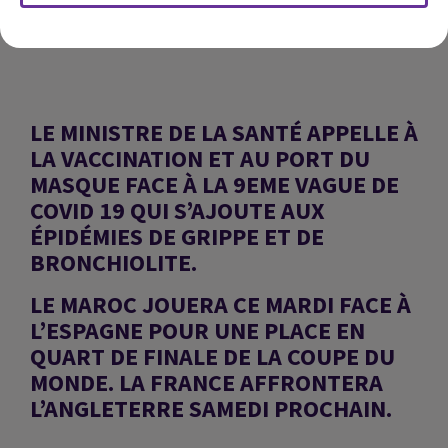
CHEF DE L’ORIENT LE JOUR
: ANTHONY SAMRANI.
LE MINISTRE DE LA SANTÉ APPELLE À
LA VACCINATION ET AU PORT DU
MASQUE FACE À LA 9EME VAGUE DE
COVID 19 QUI S’AJOUTE AUX
ÉPIDÉMIES DE GRIPPE ET DE
BRONCHIOLITE.
LE MAROC JOUERA CE MARDI FACE À
L’ESPAGNE POUR UNE PLACE EN
QUART DE FINALE DE LA COUPE DU
MONDE. LA FRANCE AFFRONTERA
L’ANGLETERRE
SAMEDI PROCHAIN.