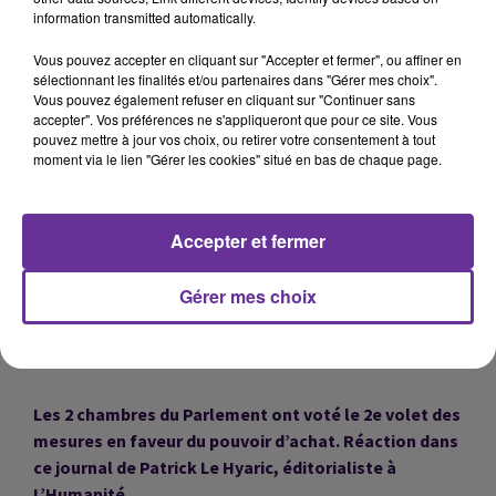
Le président Erdogan à Sotchi pour une rencontre
information transmitted automatically.
avec Vladimir Poutine. L’économie, l’Ukraine et la
Syrie au menu de leurs entretiens.
Vous pouvez accepter en cliquant sur "Accepter et fermer", ou affiner en
sélectionnant les finalités et/ou partenaires dans "Gérer mes choix".
Vous pouvez également refuser en cliquant sur "Continuer sans
accepter". Vos préférences ne s'appliqueront que pour ce site. Vous
Une démonstration de force des partisans de
pouvez mettre à jour vos choix, ou retirer votre consentement à tout
Moqtada Sadr à Bagdad. Ils réclament des élections
moment via le lien "Gérer les cookies" situé en bas de chaque page.
anticipées.
Accepter et fermer
La cour administrative de Paris a suspendu l’arrêté
d’expulsion de l’imam Hassan Iquioussen. Gérald
Gérer mes choix
Darmanin fait appel de cette décision devant le
Conseil d’Etat.
Les 2 chambres du Parlement ont voté le 2e volet des
mesures en faveur du pouvoir d’achat. Réaction dans
ce journal de Patrick Le Hyaric, éditorialiste à
L’Humanité.