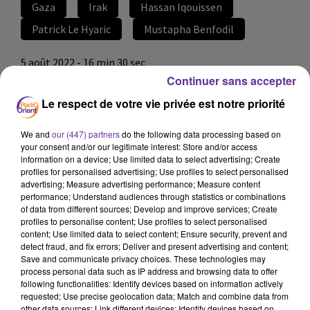
Gaza
Irak
Hassan Iqouissen
Patrick Le Hyaric
Mustapha Benfodil
5 août 2022 - 16 min 30 sec
Continuer sans accepter
LE JOURNAL EN LANGUE FRANÇAISE DU SOIR
DU 5/08/22
Le respect de votre vie privée est notre priorité
LB
We and
our (447) partners
do the following data processing based on
your consent and/or our legitimate interest: Store and/or access
JOURNAL EN LANGUE FRANÇAISE
information on a device; Use limited data to select advertising; Create
profiles for personalised advertising; Use profiles to select personalised
Journal présenté par Loïc Barrière
advertising; Measure advertising performance; Measure content
performance; Understand audiences through statistics or combinations
Gaza a subi des frappes israéliennes ce vendredi. Il y
of data from different sources; Develop and improve services; Create
a au moins 1 mort et 15 blessés. Le territoire
profiles to personalise content; Use profiles to select personalised
palestinien a été fermé par l’armée israélienne qui
content; Use limited data to select content; Ensure security, prevent and
detect fraud, and fix errors; Deliver and present advertising and content;
redoute des représailles après l’arrestation d’un
Save and communicate privacy choices. These technologies may
chef du Djihad islamique.
process personal data such as IP address and browsing data to offer
following functionalities: Identify devices based on information actively
requested; Use precise geolocation data; Match and combine data from
other data sources; Link different devices; Identify devices based on