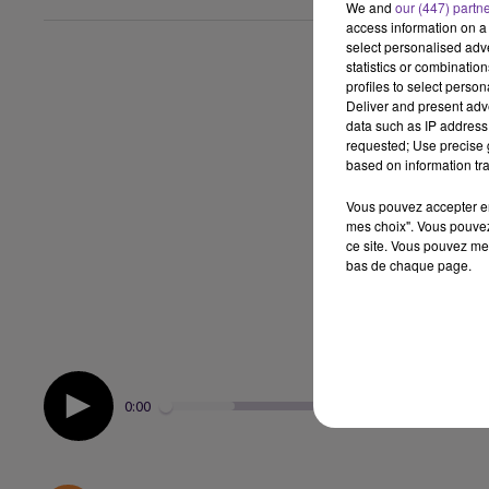
We and
our (447) partn
access information on a 
select personalised ad
statistics or combinatio
profiles to select person
Deliver and present adv
data such as IP address 
requested; Use precise g
based on information tra
Vous pouvez accepter en 
mes choix". Vous pouvez
ce site. Vous pouvez met
bas de chaque page.
0:00