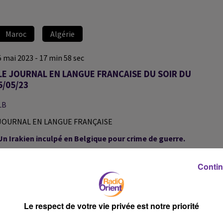
Maroc
Algérie
5 mai 2023 - 17 min 58 sec
LE JOURNAL EN LANGUE FRANCAISE DU SOIR DU
5/05/23
LB
JOURNAL EN LANGUE FRANÇAISE
Un Irakien inculpé en Belgique pour crime de guerre.
Contin
Joe Biden appelle à un cessez-le-feu durable au Soudan.
Le respect de votre vie privée est notre priorité
La visite à Rabat d’Eric Ciotti et d’une délégation des
républicains. Le patron de LR a souligné “l’amitié ancestrale