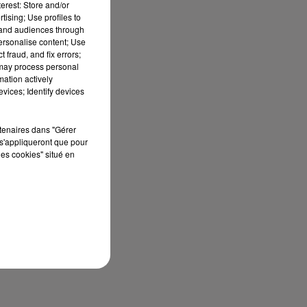
erest: Store and/or
tising; Use profiles to
tand audiences through
personalise content; Use
 fraud, and fix errors;
 may process personal
mation actively
vices; Identify devices
rtenaires dans "Gérer
s'appliqueront que pour
les cookies" situé en
sec