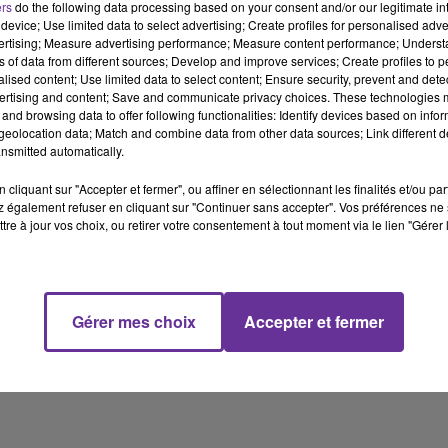
ers
do the following data processing based on your consent and/or our legitimate int
et indestructible entre la France et le Maroc”, à un moment
device; Use limited data to select advertising; Create profiles for personalised adver
difficile de cette relation.
vertising; Measure advertising performance; Measure content performance; Unders
ns of data from different sources; Develop and improve services; Create profiles to 
alised content; Use limited data to select content; Ensure security, prevent and detect
ertising and content; Save and communicate privacy choices. These technologies
L’autre 8 mai 1945, un rassemblement organisé lundi à
and browsing data to offer following functionalities: Identify devices based on infor
Nanterre pour rappeler le massacre de milliers d’Algériens à
eolocation data; Match and combine data from other data sources; Link different de
nsmitted automatically.
Sétif, Guelma et Kherrata. Entretien avec M’hamed Kaki,
président de l’association Les Oranges.
cliquant sur "Accepter et fermer", ou affiner en sélectionnant les finalités et/ou pa
 également refuser en cliquant sur "Continuer sans accepter". Vos préférences ne 
tre à jour vos choix, ou retirer votre consentement à tout moment via le lien "Gérer 
Enfin coup de froid dans les relations entre la France et
l’Italie après les propos de Gérald Darmanin accusant
Georgia Meloni d’être incapable de régler les problèmes
migratoires.
Gérer mes choix
Accepter et fermer
17 min 58 