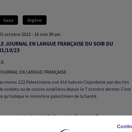
Gaza
Algérie
31 octobre 2023 - 16 min 39 sec
LE JOURNAL EN LANGUE FRANÇAISE DU SOIR DU
31/10/23
LB
JOURNAL EN LANGUE FRANÇAISE
Au moins 122 Palestiniens ont été tués en Cisjordanie par des tirs
de soldats ou de colons israéliens depuis le 7 octobre dernier. C’est
ce qu’indique le ministère palestinien de la Santé.
La guerre entre Israël et le Hamas. Le Croissant-Rouge
palestinien fait état de frappes aux abords de l’un des hôpitaux au
Contin
nord de la bande de Gaza.