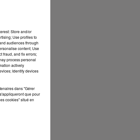
erest: Store and/or
tising; Use profiles to
tand audiences through
personalise content; Use
 fraud, and fix errors;
 may process personal
mation actively
vices; Identify devices
rtenaires dans "Gérer
s'appliqueront que pour
les cookies" situé en