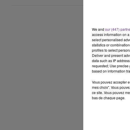
We and
our (447) partn
access information on a 
select personalised ad
statistics or combinatio
profiles to select person
Deliver and present adv
data such as IP address 
requested; Use precise g
based on information tra
Vous pouvez accepter en 
mes choix". Vous pouvez
ce site. Vous pouvez met
bas de chaque page.