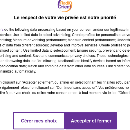
Le respect de votre vie privée est notre priorité
La situation humanitaire catastrophique dans la bande de Gaza.
Nous craignons “le développement de maladies liées à l’eau
ers
do the following data processing based on your consent and/or our legitimate int
comme le Choléra” nous dira la porte parole du CICR en France
device; Use limited data to select advertising; Create profiles for personalised adver
Lucile Marbeau.
vertising; Measure advertising performance; Measure content performance; Unders
ns of data from different sources; Develop and improve services; Create profiles to 
alised content; Use limited data to select content; Ensure security, prevent and detect
ertising and content; Save and communicate privacy choices. These technologies
La montée des tensions à la frontière israélo-libanaise fait
and browsing data to offer following functionalities: Identify devices based on infor
craindre une extension régionale de la guerre entre Israël et le
eolocation data; Match and combine data from other data sources; Link different de
nsmitted automatically.
Hamas. Le Hezbollah a annoncé lundi la mort d'un de ses
combattants.
cliquant sur "Accepter et fermer", ou affiner en sélectionnant les finalités et/ou pa
 également refuser en cliquant sur "Continuer sans accepter". Vos préférences ne 
tre à jour vos choix, ou retirer votre consentement à tout moment via le lien "Gérer 
Le 69e anniversaire du début de la guerre d’Algérie ce mercredi.
C’était le 1er novembre 1954. Nous y reviendrons avec le
journaliste et écrivain Adlène Meddi.
Gérer mes choix
Accepter et fermer