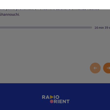
Un tribunal tunisien a durci en appel à 15 mois de prison ferme
une peine prononcée à l'encontre du chef d’Ennahda Rached
Ghannouchi.
16 min 39 