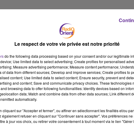
Les ministres français et allemande de l’Intérieur sont en Tunisie
depuis ce dimanche. Un déplacement afin de renforcer les
Contin
coopérations en matière de sécurité et de lutte contre
l’immigration illégale. Une visite après que l'Union européenne a
ce mois-ci proposé à la Tunisie un "partenariat renforcé". Nous y
Le respect de votre vie privée est notre priorité
reviendrons avec le secrétaire général d’Ettakatol en Tunisie
Kamel Gargouri.
ers
do the following data processing based on your consent and/or our legitimate int
device; Use limited data to select advertising; Create profiles for personalised adver
vertising; Measure advertising performance; Measure content performance; Unders
ns of data from different sources; Develop and improve services; Create profiles to 
Le prince héritier d’Arabie saoudite Mohamed Ben Salmane
alised content; Use limited data to select content; Ensure security, prevent and detect
poursuit sa visite officielle en France. Il participera jeudi et
ertising and content; Save and communicate privacy choices. These technologies
and browsing data to offer following functionalities: Identify devices based on infor
vendredi à Paris au Sommet pour un nouveau pacte financier
eolocation data; Match and combine data from other data sources; Link different de
mondial.
nsmitted automatically.
cliquant sur "Accepter et fermer", ou affiner en sélectionnant les finalités et/ou pa
 également refuser en cliquant sur "Continuer sans accepter". Vos préférences ne 
La fête de l’Aïd El-Adha
mercredi prochain
. Une annonce du
tre à jour vos choix, ou retirer votre consentement à tout moment via le lien "Gérer 
Conseil français du culte musulman et de la Grande Mosquée de
Paris.