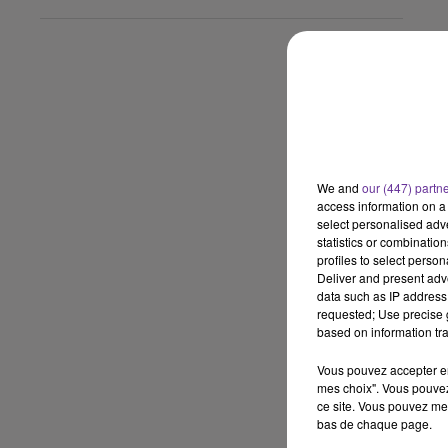
We and
our (447) partn
access information on a 
select personalised ad
statistics or combinatio
profiles to select person
Deliver and present adv
data such as IP address 
requested; Use precise g
based on information tra
Vous pouvez accepter en 
mes choix". Vous pouvez
ce site. Vous pouvez met
bas de chaque page.