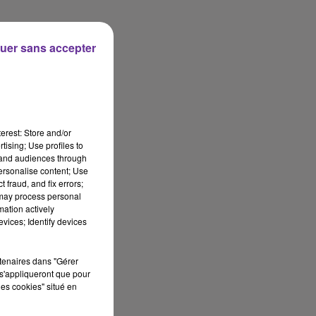
uer sans accepter
erest: Store and/or
tising; Use profiles to
tand audiences through
personalise content; Use
 fraud, and fix errors;
 may process personal
mation actively
vices; Identify devices
rtenaires dans "Gérer
s'appliqueront que pour
les cookies" situé en