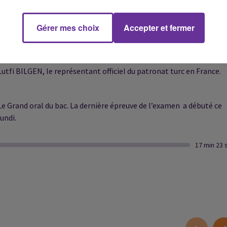
Gérer mes choix
Accepter et fermer
Créée en 1923 par Mustafa Kemal, dit Atatürk, la République
turque fête cette année son centenaire. Regard dans votre journal
sur les échanges économiques entre la France et la Turquie avec
Lutfi BILGEN, le représentant officiel du patronat turc en France.
Le Grand oral du bac. La dernière épreuve de l’examen a débuté ce
lundi.
17 min 23 